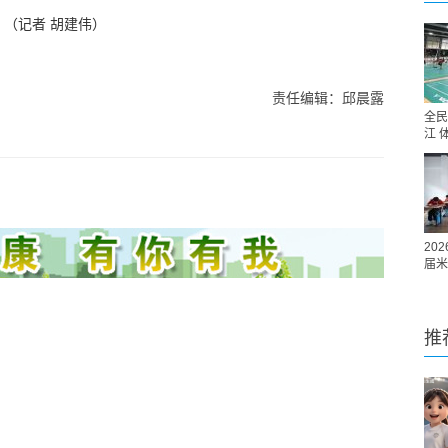
（记者 胡建伟）
责任编辑：邱晨露
全民
江 
20
届米
推