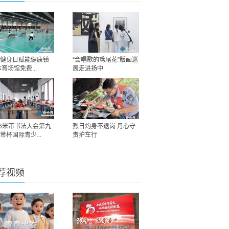
健身日赋能健康镇
“会唱歌的鸢尾花”版画巡
体育场馆免费...
展走进扬中
26米芾书法大会第九
烈日灼身不退岗 丹心守
芾杯国际青少...
责护车行
荐视频