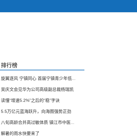
排行榜
旋翼逐风 宁镇同心 首届宁镇青少年低...
吴庆文会见华为公司高级副总裁杨瑞凯
读懂“增速5.2%”之后的“稳”字诀
5.5万亿元蓝海跃升，向海图强势正劲
八旬高龄合并高过敏体质 镇江市中医...
解暑的雨水快要来了