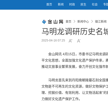
首页
新闻
时政
民生
社会
专
首页
新闻中心
镇江新闻
马明龙调研历史名
2025-04-16 07:25
金山网讯 4月15日，市委书记马明龙
平文化思想，全面加强文化遗产保护传承，
推动文旅事业繁荣发展，奋力开创文化强市
马明龙首先来到丹阳南朝陵墓石刻全国
文物是不可再生的文化资源，做好文物保护
理、挖掘价值、有效利用、让文物活起来”
力做好文化遗产保护工作。