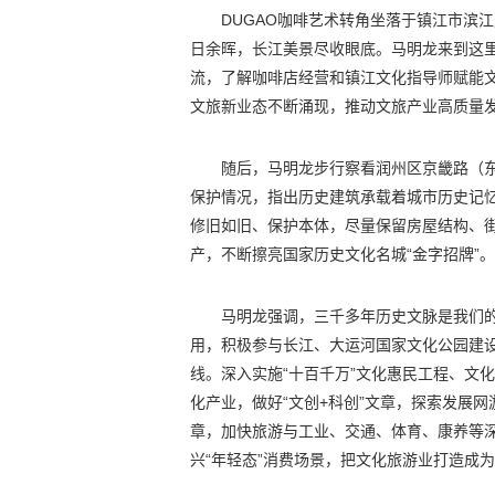
DUGAO咖啡艺术转角坐落于镇江市滨
日余晖，长江美景尽收眼底。马明龙来到这里
流，了解咖啡店经营和镇江文化指导师赋能
文旅新业态不断涌现，推动文旅产业高质量
随后，马明龙步行察看润州区京畿路（
保护情况，指出历史建筑承载着城市历史记忆
修旧如旧、保护本体，尽量保留房屋结构、
产，不断擦亮国家历史文化名城“金字招牌”。
马明龙强调，三千多年历史文脉是我们的
用，积极参与长江、大运河国家文化公园建
线。深入实施“十百千万”文化惠民工程、文
化产业，做好“文创+科创”文章，探索发展网
章，加快旅游与工业、交通、体育、康养等
兴“年轻态”消费场景，把文化旅游业打造成