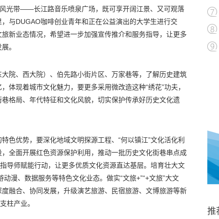
江风光带——长江路音乐喷泉广场，既可享开阔江景、又可观落
，与DUGAO咖啡创业青年和正在公益演出的大学生进行交
文旅新业态情况，希望进一步加强宣传推介和服务指导，让更多
发展。
东大院、西大院）、伯先路小街片区、万家巷等，了解历史建筑
，体现着城市文化魅力，要更多采用微改造这种“绣花”功夫，
街巷格局、年代特征和文化风貌，切实保护传承好历史文化遗
特色优势，要深化地域文明探源工程、“何以镇江”文化活化利
设，全面开展红色资源保护利用，推动一批历史文化街巷串点成
化指导师赋能行动，让更多优质文化资源直达基层。培育壮大文
游动漫、数据服务等特色文化业态。做实“文旅+”“+文旅”大文
深度融合、协同发展，升级演艺旅游、民宿旅游、文博旅游等新
为支柱产业。
推