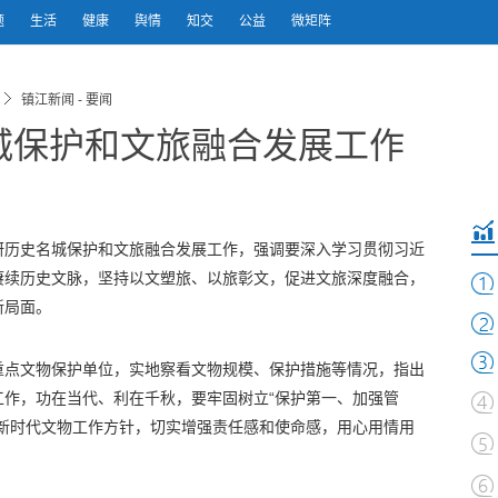
题
生活
健康
舆情
知交
公益
微矩阵
镇江新闻 - 要闻
城保护和文旅融合发展工作
调研历史名城保护和文旅融合发展工作，强调要深入学习贯彻习近
赓续历史文脉，坚持以文塑旅、以旅彰文，促进文旅深度融合，
新局面。
重点文物保护单位，实地察看文物规模、保护措施等情况，指出
工作，功在当代、利在千秋，要牢固树立“保护第一、加强管
的新时代文物工作方针，切实增强责任感和使命感，用心用情用