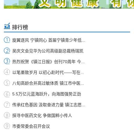
排行榜
旋翼逐风 宁镇同心 首届宁镇青少年低...
吴庆文会见华为公司高级副总裁杨瑞凯
热烈祝贺《镇江日报》创刊70周年 今...
以笔墨致岁月 以初心赴时代——写在...
八旬高龄合并高过敏体质 镇江市中医...
5.5万亿元蓝海跃升，向海图强势正劲
传承红色基因 汲取奋进力量 镇江志愿...
探寻中医药文化 争做国粹小传人
市委常委会召开会议