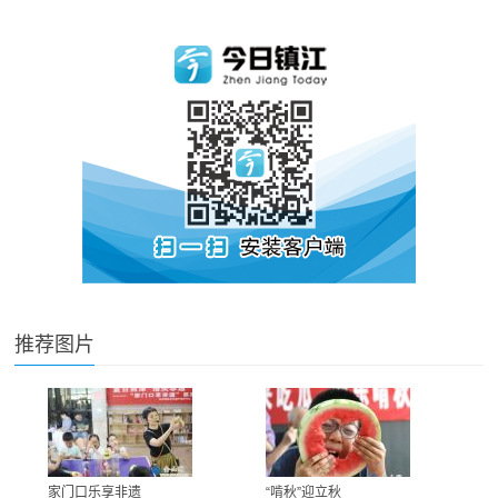
推荐图片
家门口乐享非遗
“啃秋”迎立秋