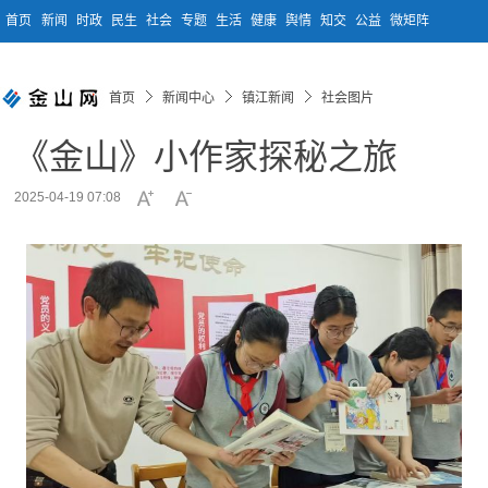
首页
新闻
时政
民生
社会
专题
生活
健康
舆情
知交
公益
微矩阵
首页
新闻中心
镇江新闻
社会图片
《金山》小作家探秘之旅
2025-04-19 07:08