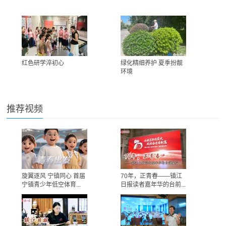
红色研学淬初心
绿化精细养护 夏季扮靓
环境
推荐视频
旋翼逐风 宁镇同心 首届
70年，正青春——镇江
宁镇青少年低空体育...
日报读者嘉年华的台前...