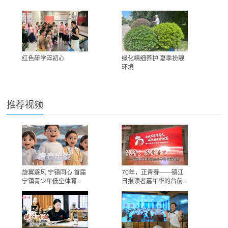
红色研学淬初心
绿化精细养护 夏季扮靓
环境
推荐视频
旋翼逐风 宁镇同心 首届
70年，正青春——镇江
宁镇青少年低空体育...
日报读者嘉年华的台前...