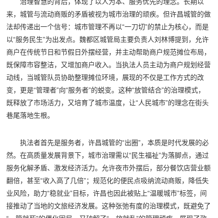
治理智慧的背后，体现了以人为本、服务优先的理念。长期以
来，城管与流动商贩的矛盾被视为城市治理的顽疾。但许昌城管的做
法却传递出一个信号：城市管理不再以“一刀切”的禁止为核心，而是
以“服务民生”为出发点。魏都区城管局主要负责人刘林博提到，允许
商户在传统节日和节假日外摆经营，并主动帮助商户规范摊位布局，
既保障市容整洁，又增加商户收入。当执法人员主动为商户规划经营
动线，当城管队员协助整理摊位环境，展现的不仅是工作方式的改
变，更是“管理者”向“服务者”的蜕变。这种“放管结合”的治理模式，
既释放了市场活力，又培育了城市温度，让“人民城市”的理念在街头
巷尾落地生根。
执法者首先是服务者，许昌城管的“出圈”，本质是时代发展的必
然。在高质量发展背景下，城市治理需以“民生福祉”为落脚点，通过
服务化解矛盾、激发经济活力。允许夜市外摆后，部分餐饮店营业额
翻倍，甚至“收入高了几倍”；规范化的便民点吸纳流动商贩，降低失
业风险，助力“稳就业”目标，许昌也因此被贴上“温暖城市”标签，间
接推动了当地的文旅经济发展。这种张弛有度的治理模式，既避免了