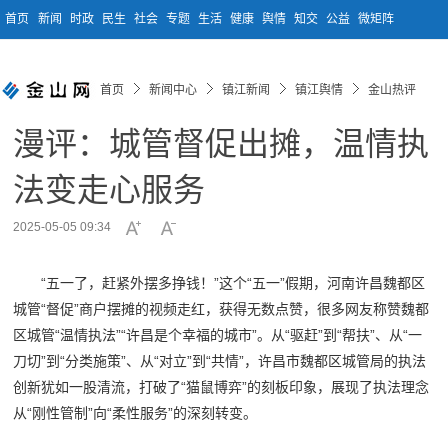
首页
新闻
时政
民生
社会
专题
生活
健康
舆情
知交
公益
微矩阵
首页
新闻中心
镇江新闻
镇江舆情
金山热评
漫评：城管督促出摊，温情执
法变走心服务
2025-05-05 09:34
“五一了，赶紧外摆多挣钱！”这个“五一”假期，河南许昌魏都区
城管“督促”商户摆摊的视频走红，获得无数点赞，很多网友称赞魏都
区城管“温情执法”“许昌是个幸福的城市”。从“驱赶”到“帮扶”、从“一
刀切”到“分类施策”、从“对立”到“共情”，许昌市魏都区城管局的执法
创新犹如一股清流，打破了“猫鼠博弈”的刻板印象，展现了执法理念
从“刚性管制”向“柔性服务”的深刻转变。