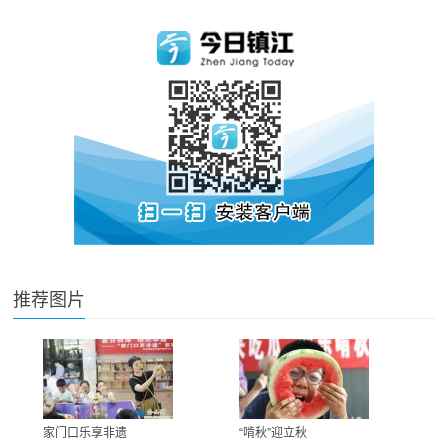
推荐图片
家门口乐享非遗
“啃秋”迎立秋