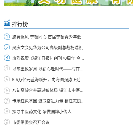
排行榜
旋翼逐风 宁镇同心 首届宁镇青少年低...
吴庆文会见华为公司高级副总裁杨瑞凯
热烈祝贺《镇江日报》创刊70周年 今...
以笔墨致岁月 以初心赴时代——写在...
5.5万亿元蓝海跃升，向海图强势正劲
八旬高龄合并高过敏体质 镇江市中医...
传承红色基因 汲取奋进力量 镇江志愿...
探寻中医药文化 争做国粹小传人
市委常委会召开会议