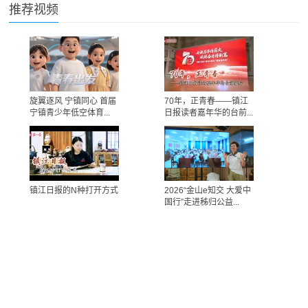
推荐视频
旋翼逐风 宁镇同心 首届
70年，正青春——镇江
宁镇青少年低空体育...
日报读者嘉年华的台前...
镇江日报的N种打开方式
2026“金山e知交 大爱中
国行”走进秭归公益...