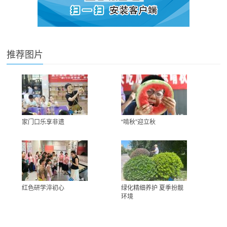
推荐图片
家门口乐享非遗
“啃秋”迎立秋
红色研学淬初心
绿化精细养护 夏季扮靓
环境