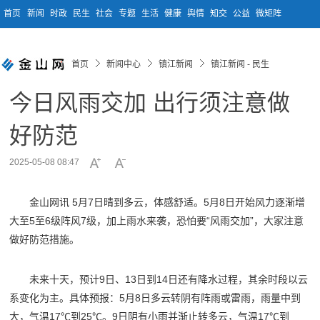
首页
新闻
时政
民生
社会
专题
生活
健康
舆情
知交
公益
微矩阵
首页
新闻中心
镇江新闻
镇江新闻 - 民生
今日风雨交加 出行须注意做
好防范
2025-05-08 08:47
金山网讯 5月7日晴到多云，体感舒适。5月8日开始风力逐渐增
大至5至6级阵风7级，加上雨水来袭，恐怕要“风雨交加”，大家注意
做好防范措施。
未来十天，预计9日、13日到14日还有降水过程，其余时段以云
系变化为主。具体预报：5月8日多云转阴有阵雨或雷雨，雨量中到
大，气温17℃到25℃。9日阴有小雨并渐止转多云，气温17℃到