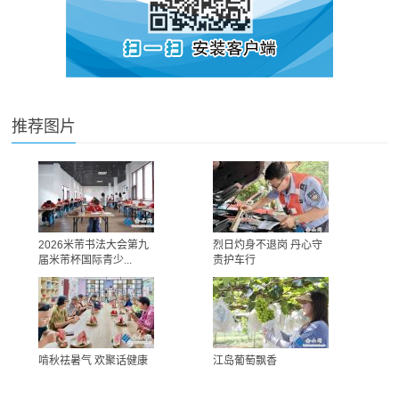
推荐图片
2026米芾书法大会第九
烈日灼身不退岗 丹心守
届米芾杯国际青少...
责护车行
啃秋祛暑气 欢聚话健康
江岛葡萄飘香