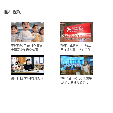
推荐视频
旋翼逐风 宁镇同心 首届
70年，正青春——镇江
宁镇青少年低空体育...
日报读者嘉年华的台前...
镇江日报的N种打开方式
2026“金山e知交 大爱中
国行”走进秭归公益...