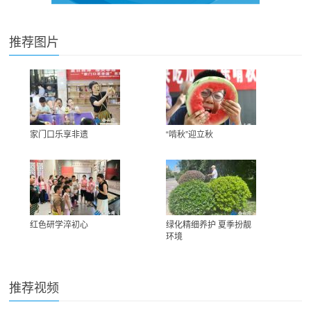
推荐图片
家门口乐享非遗
“啃秋”迎立秋
红色研学淬初心
绿化精细养护 夏季扮靓
环境
推荐视频