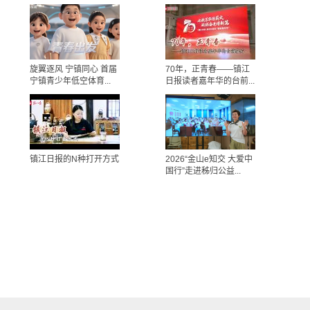
旋翼逐风 宁镇同心 首届
70年，正青春——镇江
宁镇青少年低空体育...
日报读者嘉年华的台前...
镇江日报的N种打开方式
2026“金山e知交 大爱中
国行”走进秭归公益...