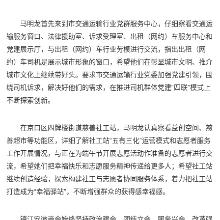
马明龙首先来到市交通运输行业党群服务中心，仔细察看交通运
输服务窗口、法律援助室、诉求受理室、出租（网约）车服务中心和
党建展示厅，与出租（网约）车行业劳模进行交流，指出出租（网
约）车司机是展示城市形象的窗口，希望他们在彰显城市文明、推介
城市文化上继续带好头。要求市交通运输行业党委加强党建引领，围
绕司机诉求，解决好他们的需求，在推进司机群体党建“四联”模式上
不断探索创新。
在京口区四牌楼街道慈善社工站，马明龙认真察看益创空间、慈
善超市等功能区，详细了解社工站“五有三化”运营模式和志愿者服务
工作开展情况，与正在为端午节开展志愿活动作准备的志愿者进行交
流，希望她们把幸福快乐和志愿服务精神传递给更多人；希望社工站
继续创造经验，探索构建社工与志愿者协同服务体系，着力把社工站
打造成为“幸福驿站”，不断增强群众的获得感幸福感。
镇江安徽商会始终坚持政治建会、团结立会、服务兴会、改革强