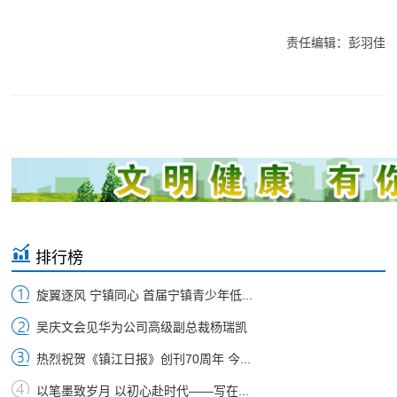
责任编辑：彭羽佳
排行榜
旋翼逐风 宁镇同心 首届宁镇青少年低...
吴庆文会见华为公司高级副总裁杨瑞凯
热烈祝贺《镇江日报》创刊70周年 今...
以笔墨致岁月 以初心赴时代——写在...