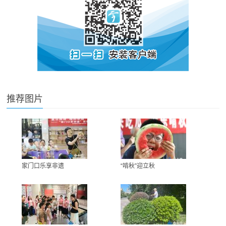
推荐图片
家门口乐享非遗
“啃秋”迎立秋