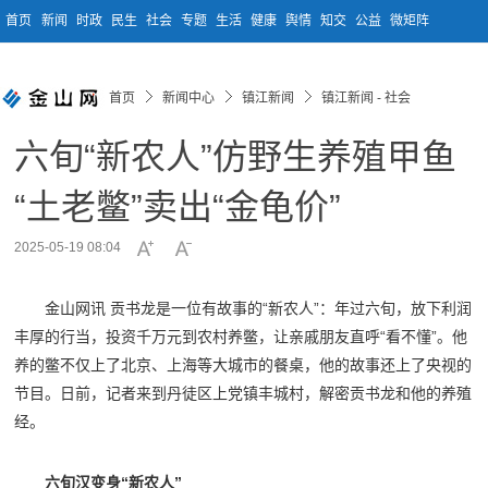
首页
新闻
时政
民生
社会
专题
生活
健康
舆情
知交
公益
微矩阵
首页
新闻中心
镇江新闻
镇江新闻 - 社会
六旬“新农人”仿野生养殖甲鱼
“土老鳖”卖出“金龟价”
2025-05-19 08:04
金山网讯 贡书龙是一位有故事的“新农人”：年过六旬，放下利润
丰厚的行当，投资千万元到农村养鳖，让亲戚朋友直呼“看不懂”。他
养的鳖不仅上了北京、上海等大城市的餐桌，他的故事还上了央视的
节目。日前，记者来到丹徒区上党镇丰城村，解密贡书龙和他的养殖
经。
六旬汉变身“新农人”