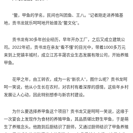
“鳖，甲鱼的学名，民间也叫团鱼、王八。”记者刚走进养殖基
地，贡书龙就乐呵呵地开始普及“鳖文化”。
贡书龙有30多年创业经历，早年开办工厂，之后又成立建筑公
司。2022年初，贡书龙在亲友“看不懂”的目光中，带着1000多万元
来到上党镇丰城村，成立江苏丰晟农业生态发展有限公司，开始养殖
甲鱼。
花甲之年，由工转农，成为一名“新农人”，图什么呢？贡书龙呵
呵一笑说，他从小生长在农村，对农村有着深厚的感情，这些年乡村
发展让人心动，因此特别想参与新农村建设。
为什么要选择养甲鱼这个项目？贡书龙又是呵呵一笑说，这缘于
一次宴会上发现作为食材的养殖甲鱼，其品质堪比野生甲鱼，于是萌
生了养殖念头。他跑到后厨结识了厨师，又通过厨师结识了甲鱼养殖