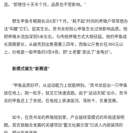
选。“即使住十天半个月，品质也不受影响。”
野生甲鱼冬眠期长达6至7个月，“耗不起”时间的养殖户常常想办
法“叫醒”它们，促其生长。贡书龙却担心甲鱼生长过快影响品质。他
把养殖水池加深到5米左右，与传统养殖方式大相径庭。他的甲鱼成
长周期更长，从破壳到出售需要三四年，而每公斤售价在360元以
上，价格是一般甲鱼的3至4倍，把“土老鳖”卖出了“金龟价”。
新模式催生“新赛道”
“甲鱼品质好坏，从运动能力上就能辨别。”贡书龙捉出一只甲鱼
放在地上，刚一松手，就见它快速逃跑。由于“运动天赋”出众，贡书
龙的甲鱼还上了央视，在电视上表演拔河、荡秋千、负重竞赛。
如今，在贡书龙的养殖规划里，产业链经营模式的布局逐渐明
朗。其农旅融合发展的关键项目“鳖文化展示馆”已进入内部装饰阶
段，预计年底开放。