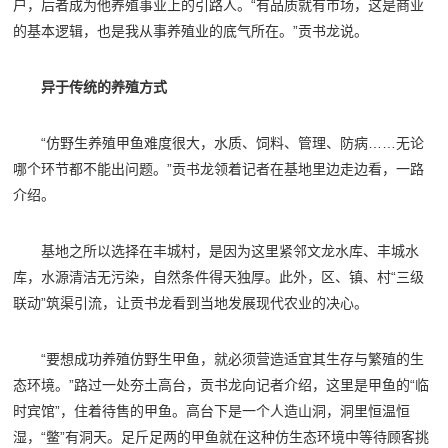
户，后者成为他养殖事业上的引路人。“有品质就有市场，这是商业
的基本逻辑，也是我从事养殖业的底气所在。”贡书龙说。
异于传统的养殖方式
“仿野生养殖甲鱼难度很大，水质、饲料、管理、防病……无论
哪个环节都不能出问题。”贡书龙领着记者在基地里边走边看，一路
介绍。
基地之所以选择在丰城村，是因为这里紧邻文龙水库、丰城水
库，水源清洁无污染，自然条件得天独厚。此外，区、镇、村“三级
联动”筑渠引流，让贡书龙看到当地发展现代农业的决心。
“要想成功养殖仿野生甲鱼，就必须营造适宜其生存与繁殖的生
态环境。”路过一处夯土高台，贡书龙向记者介绍，这里是甲鱼的“临
时宾馆”，住着待售的甲鱼。高台下是一个人造山洞，洞里恒温恒
湿，“鳖”有洞天。足斤足两的甲鱼就在这种仿生态环境中等待顾客挑