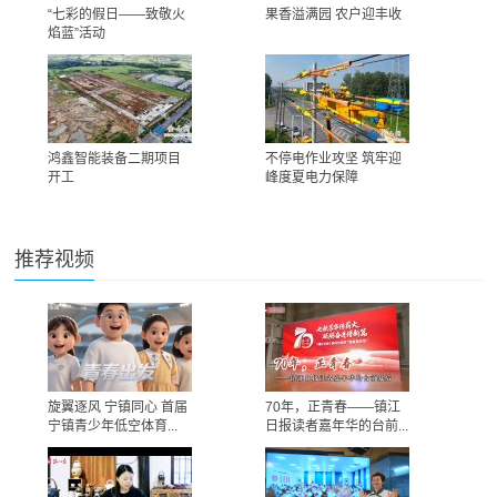
“七彩的假日——致敬火
果香溢满园 农户迎丰收
焰蓝”活动
鸿鑫智能装备二期项目
不停电作业攻坚 筑牢迎
开工
峰度夏电力保障
推荐视频
旋翼逐风 宁镇同心 首届
70年，正青春——镇江
宁镇青少年低空体育...
日报读者嘉年华的台前...