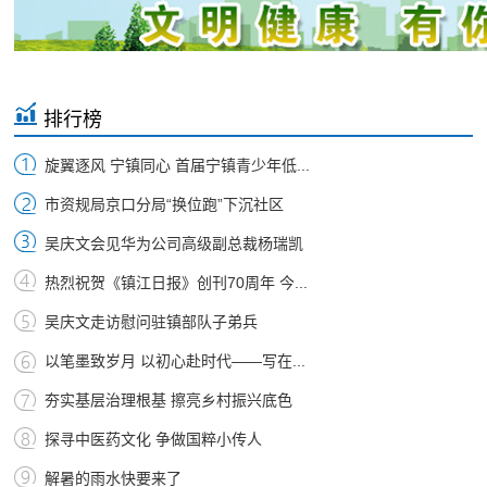
排行榜
旋翼逐风 宁镇同心 首届宁镇青少年低...
市资规局京口分局“换位跑”下沉社区
吴庆文会见华为公司高级副总裁杨瑞凯
热烈祝贺《镇江日报》创刊70周年 今...
吴庆文走访慰问驻镇部队子弟兵
以笔墨致岁月 以初心赴时代——写在...
夯实基层治理根基 擦亮乡村振兴底色
探寻中医药文化 争做国粹小传人
解暑的雨水快要来了