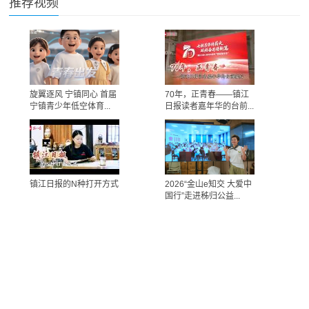
推荐视频
旋翼逐风 宁镇同心 首届
70年，正青春——镇江
宁镇青少年低空体育...
日报读者嘉年华的台前...
镇江日报的N种打开方式
2026“金山e知交 大爱中
国行”走进秭归公益...