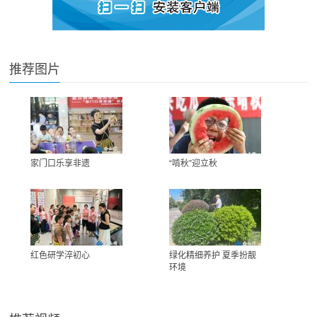
推荐图片
家门口乐享非遗
“啃秋”迎立秋
红色研学淬初心
绿化精细养护 夏季扮靓
环境