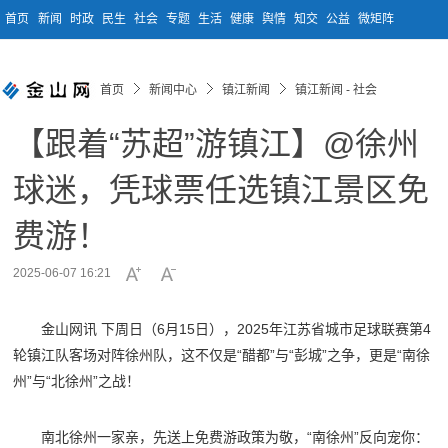
首页
新闻
时政
民生
社会
专题
生活
健康
舆情
知交
公益
微矩阵
首页
新闻中心
镇江新闻
镇江新闻 - 社会
【跟着“苏超”游镇江】@徐州
球迷，凭球票任选镇江景区免
费游！
2025-06-07 16:21
金山网讯 下周日（6月15日），2025年江苏省城市足球联赛第4
轮镇江队客场对阵徐州队，这不仅是“醋都”与“彭城”之争，更是“南徐
州”与“北徐州”之战！
南北徐州一家亲，先送上免费游政策为敬，“南徐州”反向宠你：