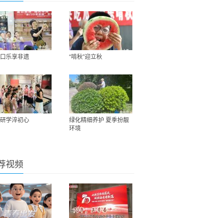
口乐享非遗
“啃秋”迎立秋
研学淬初心
绿化精细养护 夏季扮靓
环境
荐视频