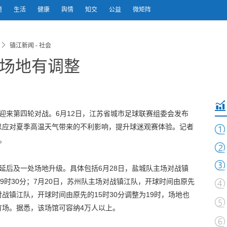
题
生活
健康
舆情
知交
公益
微矩阵
镇江新闻 - 社会
间场地有调整
将迎来第四轮对战。6月12日，江苏省城市足球联赛组委会发布
以应对夏季高温天气带来的不利影响，提升球迷观赛体验。记者
。
延后及一处场地升级。具体包括6月28日，盐城队主场对战镇
9时30分；7月20日，苏州队主场对战镇江队，开球时间由原先
对战镇江队，开球时间由原先的15时30分调整为19时，场地也
育场。据悉，该场馆可容纳4万人以上。