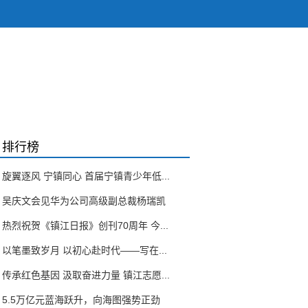
排行榜
旋翼逐风 宁镇同心 首届宁镇青少年低...
吴庆文会见华为公司高级副总裁杨瑞凯
热烈祝贺《镇江日报》创刊70周年 今...
以笔墨致岁月 以初心赴时代——写在...
传承红色基因 汲取奋进力量 镇江志愿...
5.5万亿元蓝海跃升，向海图强势正劲