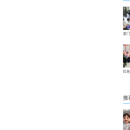
家门
红色
推