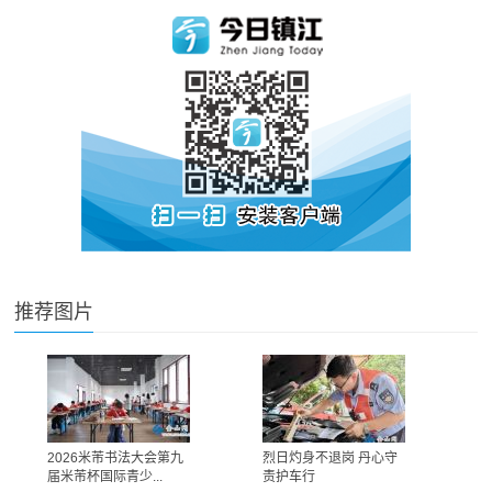
推荐图片
2026米芾书法大会第九
烈日灼身不退岗 丹心守
届米芾杯国际青少...
责护车行