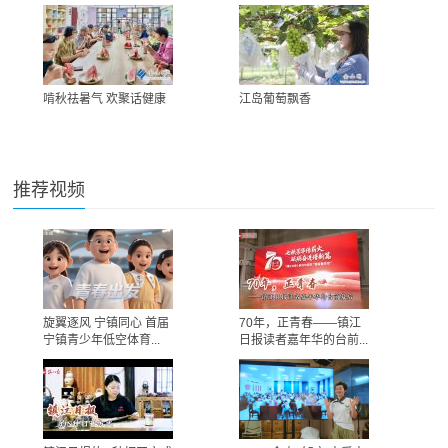
啃秋祛暑气 欢聚话健康
江岛葡萄飘香
推荐视频
旋翼逐风 宁镇同心 首届
70年，正青春——镇江
宁镇青少年低空体育...
日报读者嘉年华的台前...