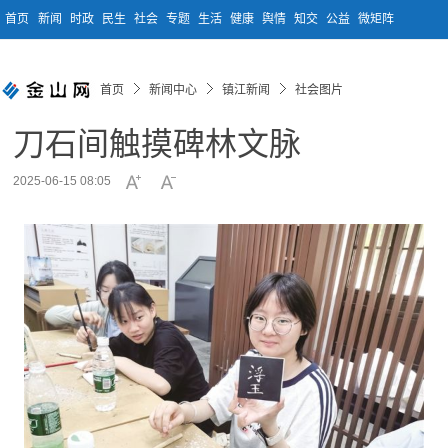
首页
新闻
时政
民生
社会
专题
生活
健康
舆情
知交
公益
微矩阵
首页
新闻中心
镇江新闻
社会图片
刀石间触摸碑林文脉
2025-06-15 08:05