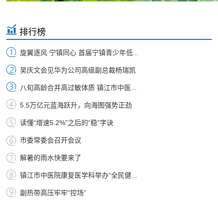
排行榜
旋翼逐风 宁镇同心 首届宁镇青少年低...
吴庆文会见华为公司高级副总裁杨瑞凯
八旬高龄合并高过敏体质 镇江市中医...
5.5万亿元蓝海跃升，向海图强势正劲
读懂“增速5.2%”之后的“稳”字诀
市委常委会召开会议
解暑的雨水快要来了
镇江市中医院康复医学科举办“全民健...
副热带高压牢牢“控场”