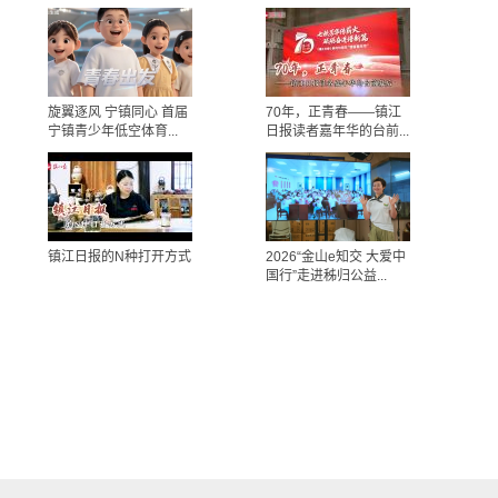
旋翼逐风 宁镇同心 首届
70年，正青春——镇江
宁镇青少年低空体育...
日报读者嘉年华的台前...
镇江日报的N种打开方式
2026“金山e知交 大爱中
国行”走进秭归公益...