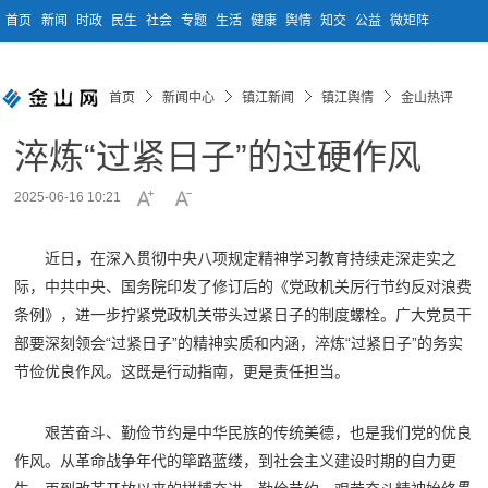
首页
新闻
时政
民生
社会
专题
生活
健康
舆情
知交
公益
微矩阵
首页
新闻中心
镇江新闻
镇江舆情
金山热评
淬炼“过紧日子”的过硬作风
2025-06-16 10:21
近日，在深入贯彻中央八项规定精神学习教育持续走深走实之
际，中共中央、国务院印发了修订后的《党政机关厉行节约反对浪费
条例》，进一步拧紧党政机关带头过紧日子的制度螺栓。广大党员干
部要深刻领会“过紧日子”的精神实质和内涵，淬炼“过紧日子”的务实
节俭优良作风。这既是行动指南，更是责任担当。
艰苦奋斗、勤俭节约是中华民族的传统美德，也是我们党的优良
作风。从革命战争年代的筚路蓝缕，到社会主义建设时期的自力更