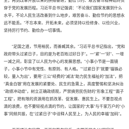
生，再到改革开放以来的拼搏奋进，勤俭节约、艰苦奋斗精神始终贯
穿于党的发展历程。习近平总书记强调：“不论我们国家发展到什么
水平，不论人民生活改善到什么地步，艰苦奋斗、勤俭节约的思想永
远不能丢。”不忘本来、开拓未来，必须坚持以俭修身、以俭兴业，
坚持厉行节约、勤俭办一切事情。
“足国之道，节用裕民，而善臧其余。”习近平总书记指出，“党和
政府带头过紧日子，目的是为老百姓过好日子”。一“紧”一“好”、一增
一减之间，彰显了以人民为中心的发展思想。“小事小节是一面镜
子，小事小节中有党性、有原则、有人格。”“过紧日子”就要“锱铢必
较，量入为出”，要用“三公”经费的“减法”助力民生福祉的“加法”，把
“真金白银”用在发展的紧要处、民生的急需上，高度警惕和坚决纠治
“政绩冲动症”，树立正确政绩观，严禁搞劳民伤财的“形象工程”“面子
工程”，把有限的资源用在抓改革、促发展、惠民生上。不要忽视点
滴的浪费，也不要轻视点滴的节约，让国家的“大事”与千家万户的“小
事”同频共振，在“过紧日子”中诠释人民至上，为人民的幸福“加码”。