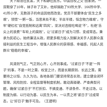
天下顺治在民富，天下和静在民乐。中国百校之父”田家炳，一
双鞋穿了10年，袜子补了又补，他却捐助了93所大学、166所中学、
41所小学，无数孩子的命运因他而改变。党员干部要体会“民生之多
艰”，领悟“一粥一饭，当思来处不易；半丝半缕，恒念物力维艰”，守
牢“硬杠杠”自觉抵制和远离“四风”，坚决对违规吃喝说“不”，杜绝“舌
尖上的浪费”“车轮上的腐败”，让“过紧日子”成为习惯、变成常态。秉
承为民初心，始终廉洁从政，把更多精力投入到解决关乎人民群众直
接利益的民生工程当中，增强人民群众的获得感、幸福感，托起人民
群众“稳稳的幸福”。
风清则气正，气正则心齐，心齐则事成。“过紧日子”不是“一阵
子”的事，不是一时之需、权宜之计，而是长期原则、长远之策，需
要持之以恒、久久为功。各地各部门要坚持常态长效，建立健全闭环
管理、风险防控、全程监督等制度机制，敢动真碰硬、严查典型问
题，确保“过紧日子”不打折扣、不搞变通、不讲条件、不走过场，以
制度为纲、以行动为基、以民生为本，一以贯之将“紧日子”过成常
态，让“好日子”触手可及。
（王建明）