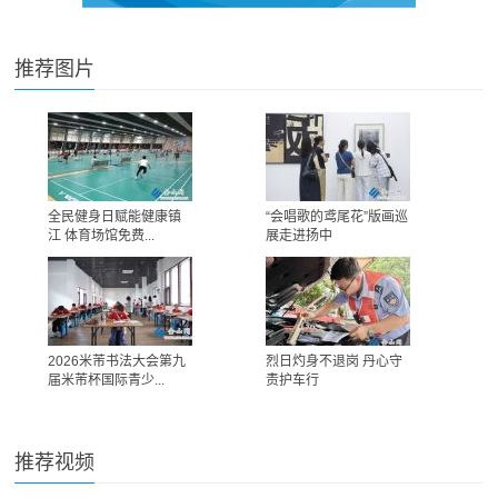
推荐图片
全民健身日赋能健康镇
“会唱歌的鸢尾花”版画巡
江 体育场馆免费...
展走进扬中
2026米芾书法大会第九
烈日灼身不退岗 丹心守
届米芾杯国际青少...
责护车行
推荐视频