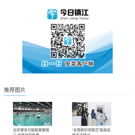
推荐图片
全民健身日赋能健康镇
“会唱歌的鸢尾花”版画巡