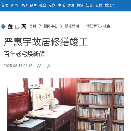
首页
新闻
时政
民生
社会
专题
生活
健康
舆情
知交
公益
微矩阵
首页
新闻中心
镇江新闻
镇江新闻 - 社会
严惠宇故居修缮竣工
百年老宅焕新颜
2025-06-17 08:13