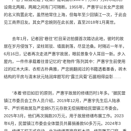
设南北两厢，两厢之间有门可隔断。1955年，严惠宇以长女严忠婉
的名义购置此宅，虽然他常住上海，但每年至少回镇江一次，于此会
见工商界旧友。其女严忠婉则在此长居，直至2018年1月离世。
去年1月，记者因“巷往”栏目采访拍摄首次踏访此地，彼时的故
居在岁月侵蚀下，梁柱斑驳、墙面剥落，尽显沧桑。时隔近一年半，
6月16日，记者再次走进严惠宇故居，眼前景象令人耳目一新。步入
屋内，一件件承载着往昔记忆的“老物件”陈列其中：严惠宇生前使用
过的红木大床、衣柜古朴典雅，严忠婉翻阅过的书籍透着墨香，砖木
结构的平房与清末状元陆润庠题写的“露兰风菊”石匾相得益彰……
“本着‘修旧如旧’的原则，严惠宇故居的修缮历时1年多。”据民盟
镇江市委员会工作人员介绍，2019年12月，严惠宇先生后人陆承
平、严忻将故居及严忠婉5万元存款无偿捐赠给民盟镇江市委会。
2025年3月，他们再次捐款20万元，用于故居修缮布展工作。2023
年6月，民盟镇江市委会全体盟员共募捐善款50多万元。2024年3