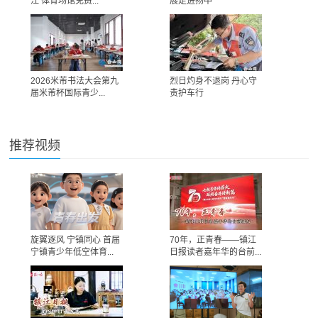
江 体育场馆免费...
展走进扬中
2026米芾书法大会第九
烈日灼身不退岗 丹心守
届米芾杯国际青少...
责护车行
推荐视频
旋翼逐风 宁镇同心 首届
70年，正青春——镇江
宁镇青少年低空体育...
日报读者嘉年华的台前...