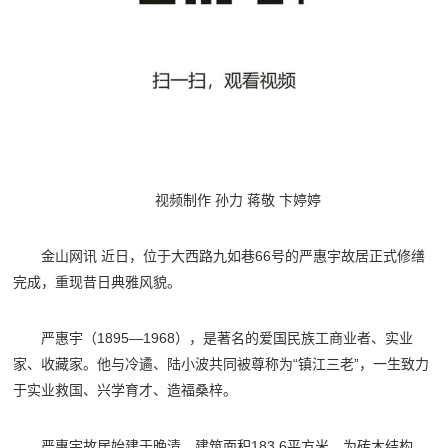
视频制作 孙力 蒋敬 卞婷婷
金山网讯 近日，位于大西路九如巷66号的严惠宇故居正式修缮
完成，重现昔日典雅风貌。
严惠宇（1895—1968），是著名的爱国民族工商业者、实业
家、收藏家。他与冷遹、陆小波共同被尊称为“镇江三老”，一生致力
于实业救国、兴学育才、造福桑梓。
严惠宇故居始建于晚清，建筑面积183.6平方米，为砖木结构，