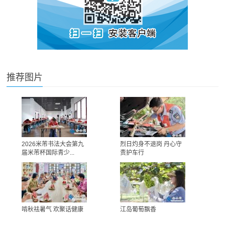
推荐图片
2026米芾书法大会第九
烈日灼身不退岗 丹心守
届米芾杯国际青少...
责护车行
啃秋祛暑气 欢聚话健康
江岛葡萄飘香