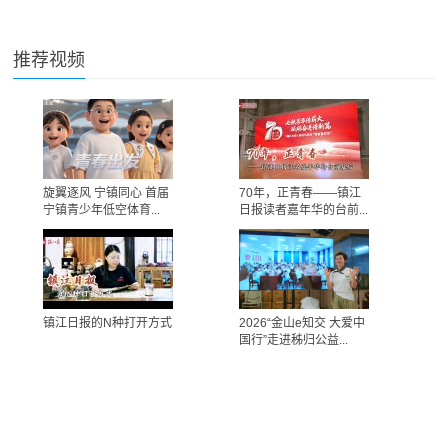
推荐视频
旋翼逐风 宁镇同心 首届
70年，正青春——镇江
宁镇青少年低空体育...
日报读者嘉年华的台前...
镇江日报的N种打开方式
2026“金山e知交 大爱中
国行”走进秭归公益...