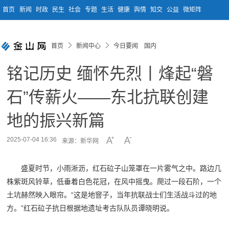
首页
新闻
时政
民生
社会
专题
生活
健康
舆情
知交
公益
微矩阵
首页
新闻中心
今日要闻 国内
铭记历史 缅怀先烈丨烽起“磐
石”传薪火——东北抗联创建
地的振兴新篇
2025-07-04 16:36
来源：新华网
盛夏时节，小雨淅沥，红石砬子山笼罩在一片雾气之中。路边几
株紫斑风铃草，低垂着白色花冠，在风中摇曳。爬过一段石阶，一个
土坑赫然映入眼帘。“这是地窨子，当年抗联战士们生活战斗过的地
方。”红石砬子抗日根据地遗址考古队队员谭晓明说。