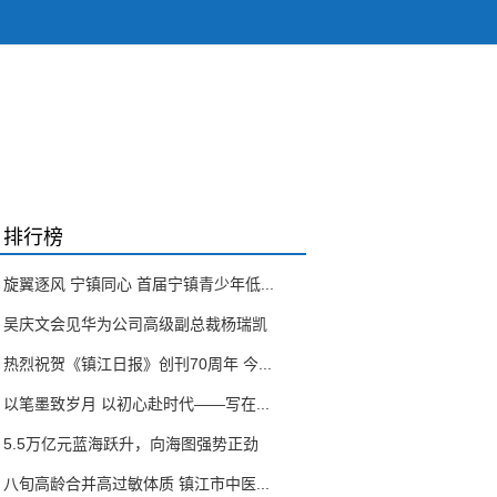
排行榜
旋翼逐风 宁镇同心 首届宁镇青少年低...
吴庆文会见华为公司高级副总裁杨瑞凯
热烈祝贺《镇江日报》创刊70周年 今...
以笔墨致岁月 以初心赴时代——写在...
5.5万亿元蓝海跃升，向海图强势正劲
八旬高龄合并高过敏体质 镇江市中医...