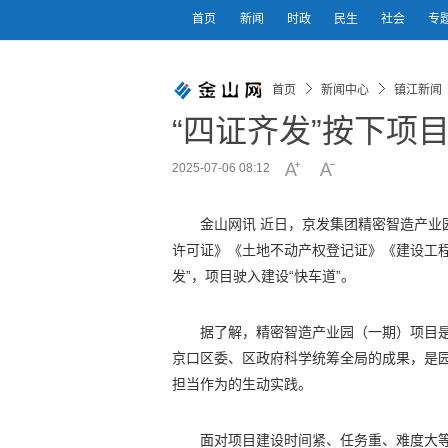
首页
新闻
时政
民生
社会
专
首页
新闻中心
镇江新闻
“四证齐发”按下项
2025-07-06 08:12
金山网讯 近日，京发集团精密智造产业
许可证》《土地不动产权登记证》《建设工
发”，项目驶入建设“快车道”。
据了解，精密智造产业园（一期）项目是
京口区委、区政府科学统筹全局的成果，是
担当作为的生动实践。
面对项目建设时间紧、任务重、难度大