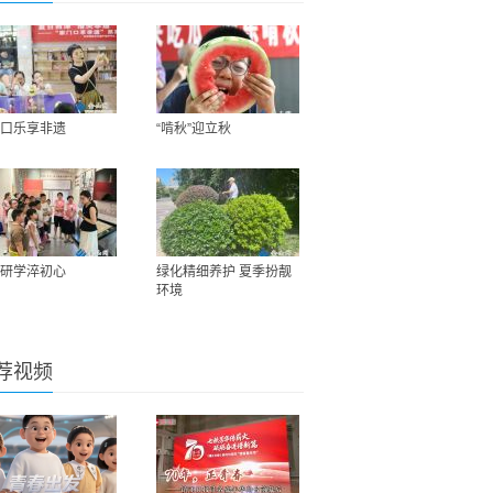
口乐享非遗
“啃秋”迎立秋
研学淬初心
绿化精细养护 夏季扮靓
环境
荐视频