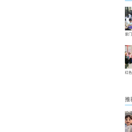
家门
红色
推