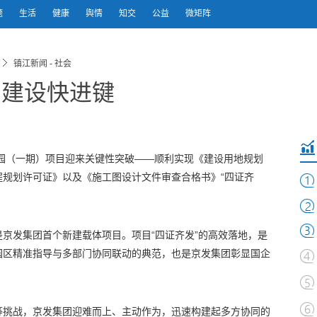
题
生活
健康
舆情
知交
公益
微矩阵
镇江新闻 - 社会
目建设快进键
园（一期）项目迎来关键性突破——顺利实现《建设用地规划
程规划许可证》以及《施工图设计文件审查合格书》“四证齐
京发集团首个新建载体项目。项目“四证齐发”的高效落地，是
园区精准指导与多部门协同联动的典范，也是京发集团彰显国企
等挑战，京发集团迎难而上、主动作为，迅速构建起多方协同的