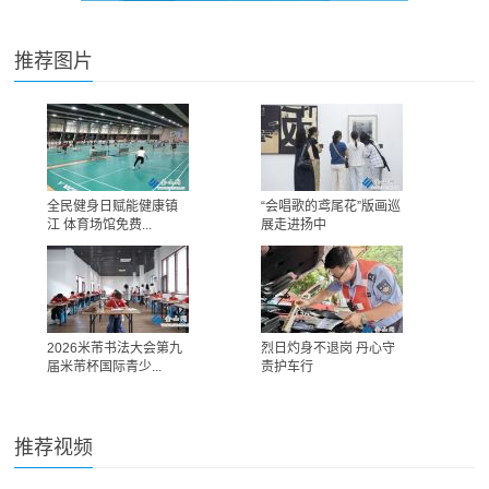
推荐图片
全民健身日赋能健康镇
“会唱歌的鸢尾花”版画巡
江 体育场馆免费...
展走进扬中
2026米芾书法大会第九
烈日灼身不退岗 丹心守
届米芾杯国际青少...
责护车行
推荐视频