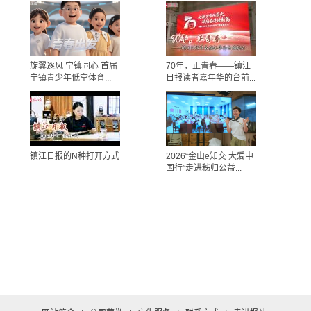
旋翼逐风 宁镇同心 首届
70年，正青春——镇江
宁镇青少年低空体育...
日报读者嘉年华的台前...
镇江日报的N种打开方式
2026“金山e知交 大爱中
国行”走进秭归公益...