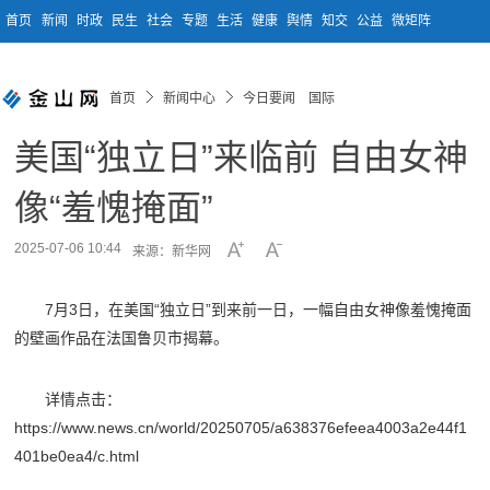
首页
新闻
时政
民生
社会
专题
生活
健康
舆情
知交
公益
微矩阵
首页
新闻中心
今日要闻 国际
美国“独立日”来临前 自由女神
像“羞愧掩面”
2025-07-06 10:44
来源：新华网
7月3日，在美国“独立日”到来前一日，一幅自由女神像羞愧掩面
的壁画作品在法国鲁贝市揭幕。
详情点击：
https://www.news.cn/world/20250705/a638376efeea4003a2e44f1
401be0ea4/c.html