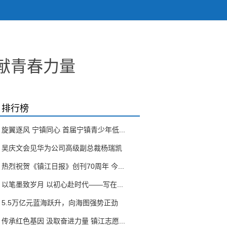
献青春力量
排行榜
旋翼逐风 宁镇同心 首届宁镇青少年低...
吴庆文会见华为公司高级副总裁杨瑞凯
热烈祝贺《镇江日报》创刊70周年 今...
以笔墨致岁月 以初心赴时代——写在...
5.5万亿元蓝海跃升，向海图强势正劲
传承红色基因 汲取奋进力量 镇江志愿...