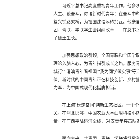
习近平总书记高度重视青年工作，他多
人生、谈奋斗，寄语新时代青年：在奋斗中
复兴铺路架桥，为祖国建设添砖加瓦。他亲
团、青联、学联学生会组织改革……在总书
子破土生长。
加强思想政治引领，全国青联和全国学联
理论入脑入心，为青年指引成长之路。服务
城行”“ 港澳青年看祖国”“我为同学做实事
值。新时代的中国青年正在科技创新、乡村
力军，为中国式现代化挺膺担当。
在上海“模速空间”创新生态社区，一个
关。在河北邯郸，中国农业大学曲周科技小
量。在广西平陆运河全线，54支青年突击队
面向未来，共青团、青联、学联将继承