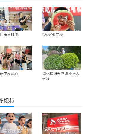
口乐享非遗
“啃秋”迎立秋
研学淬初心
绿化精细养护 夏季扮靓
环境
荐视频