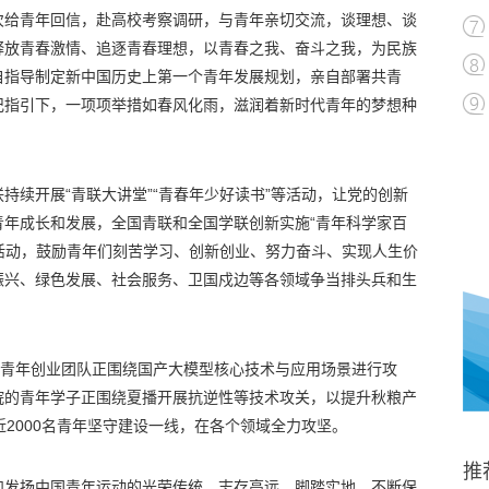
次给青年回信，赴高校考察调研，与青年亲切交流，谈理想、谈
释放青春激情、追逐青春理想，以青春之我、奋斗之我，为民族
自指导制定新中国历史上第一个青年发展规划，亲自部署共青
记指引下，一项项举措如春风化雨，滋润着新时代青年的梦想种
持续开展“青联大讲堂”“青春年少好读书”等活动，让党的创新
青年成长和发展，全国青联和全国学联创新实施“青年科学家百
”等活动，鼓励青年们刻苦学习、创新创业、努力奋斗、实现人生价
振兴、绿色发展、社会服务、卫国戍边等各领域争当排头兵和生
个青年创业团队正围绕国产大模型核心技术与应用场景进行攻
院的青年学子正围绕夏播开展抗逆性等技术攻关，以提升秋粮产
近2000名青年坚守建设一线，在各个领域全力攻坚。
推
和发扬中国青年运动的光荣传统，志存高远、脚踏实地，不断保