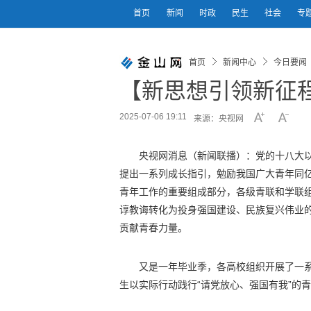
首页
新闻
时政
民生
社会
专
首页
新闻中心
今日要闻
【新思想引领新征
2025-07-06 19:11
来源：央视网
央视网消息（新闻联播）：党的十八大
提出一系列成长指引，勉励我国广大青年同
青年工作的重要组成部分，各级青联和学联
谆教诲转化为投身强国建设、民族复兴伟业
贡献青春力量。
又是一年毕业季，各高校组织开展了一
生以实际行动践行“请党放心、强国有我”的