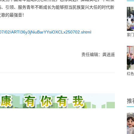
结、引领、服务青年不断成长为能够担当民族复兴大任的时代新
之歌的最强音！
5/07/02/ARTI36y3jNiuBarYYsiOXCLx250702.shtml
家门
责任编辑：龚逍遥
红色
推