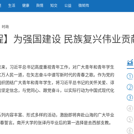
题
生活
健康
舆情
知交
公益
微矩阵
 时政
程】为强国建设 民族复兴伟业贡
以来，习近平总书记高度重视青年工作，对广大青年和青年学生
亿万人民一道，在矢志奋斗中谱写新时代的青春之歌。作为党的
组织团结广大青年和青年学生，将习近平总书记的关怀关爱、谆
的坚定信念，与党同心、跟党奋斗，以实际行动为中国式现代化
系列内容丰富、形式多样的活动，激励即将奔赴山海的广大毕业
青春誓言。南开大学的张译丹毕业后的第一选择是去西部支教。