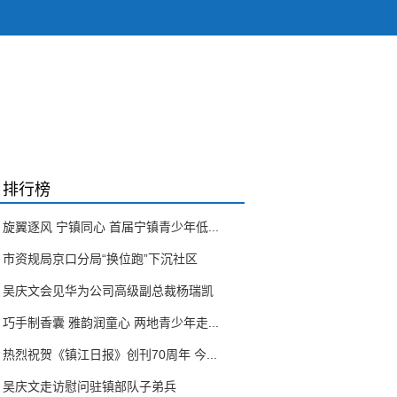
排行榜
旋翼逐风 宁镇同心 首届宁镇青少年低...
市资规局京口分局“换位跑”下沉社区
吴庆文会见华为公司高级副总裁杨瑞凯
巧手制香囊 雅韵润童心 两地青少年走...
热烈祝贺《镇江日报》创刊70周年 今...
吴庆文走访慰问驻镇部队子弟兵