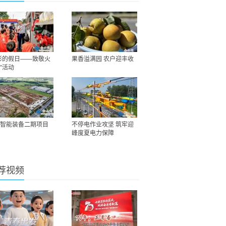
彩的假日——致敬火
果香溢满园 农户迎丰收
”活动
智能装备二期项目
不停电作业攻坚 筑牢迎
峰度夏电力保障
荐视频