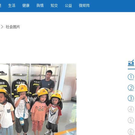
题
生活
健康
舆情
知交
公益
微矩阵
社会图片