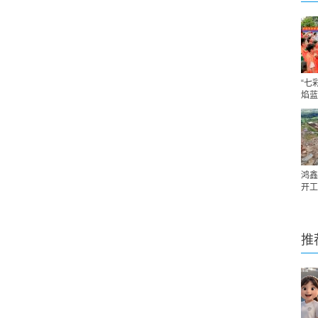
“七
焰蓝
鸿鑫
开工
推