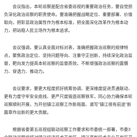
会议指出，本轮巡察是配合省委巡视的重要政治任务，要自觉担
负深化政治巡察的职责使命。要准确把握战略定位、重要部署、价值
取向，把彰显政治属性作为根本标准，把全面深化改革作为根本动
力，把站稳人民立场作为根本追求。
会议强调，要认真全面对标对表，准确把握政治巡察的规律特
点，聚焦政治定位、坚持问题导向、注重守正创新，持续深化政治监
督，靶向发力提高本轮巡察的监督质效，不断增强政治巡察的震慑
力、穿透力、推动力。
会议要求，要更大程度抓好统筹协调、更深维度促进贯通联动、
更有力度守牢安全底线、更严尺度锻造巡察铁军，同心协力确保本轮
巡察顺利开展，为开创镇江巡察工作新局面、谱写“镇江很有前途”新
篇章作出新的更大贡献。
根据省委第五巡视组联动巡察工作要求和市委统一部署，市委3