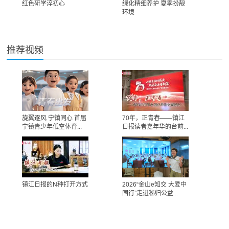
红色研学淬初心
绿化精细养护 夏季扮靓
环境
推荐视频
旋翼逐风 宁镇同心 首届
70年，正青春——镇江
宁镇青少年低空体育...
日报读者嘉年华的台前...
镇江日报的N种打开方式
2026“金山e知交 大爱中
国行”走进秭归公益...