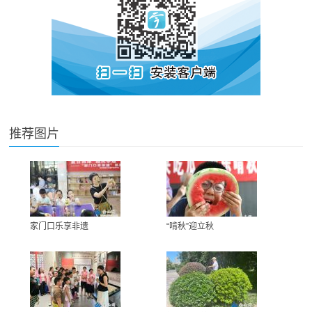
推荐图片
家门口乐享非遗
“啃秋”迎立秋