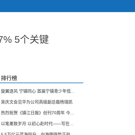
7% 5个关键
排行榜
旋翼逐风 宁镇同心 首届宁镇青少年低...
吴庆文会见华为公司高级副总裁杨瑞凯
热烈祝贺《镇江日报》创刊70周年 今...
以笔墨致岁月 以初心赴时代——写在...
5.5万亿元蓝海跃升，向海图强势正劲