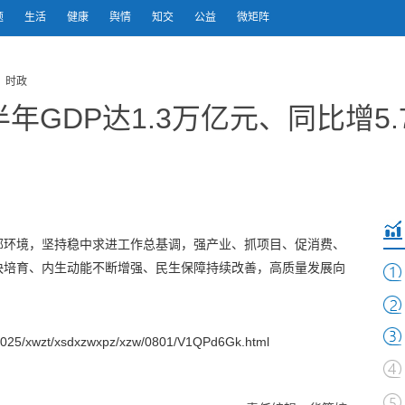
题
生活
健康
舆情
知交
公益
微矩阵
 时政
GDP达1.3万亿元、同比增5.
部环境，坚持稳中求进工作总基调，强产业、抓项目、促消费、
快培育、内生动能不断增强、民生保障持续改善，高质量发展向
25/xwzt/xsdxzwxpz/xzw/0801/V1QPd6Gk.html