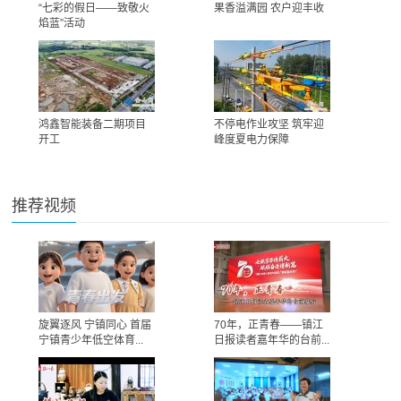
“七彩的假日——致敬火
果香溢满园 农户迎丰收
焰蓝”活动
鸿鑫智能装备二期项目
不停电作业攻坚 筑牢迎
开工
峰度夏电力保障
推荐视频
旋翼逐风 宁镇同心 首届
70年，正青春——镇江
宁镇青少年低空体育...
日报读者嘉年华的台前...