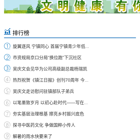
排行榜
旋翼逐风 宁镇同心 首届宁镇青少年低...
市资规局京口分局“换位跑”下沉社区
吴庆文会见华为公司高级副总裁杨瑞凯
热烈祝贺《镇江日报》创刊70周年 今...
吴庆文走访慰问驻镇部队子弟兵
以笔墨致岁月 以初心赴时代——写在...
夯实基层治理根基 擦亮乡村振兴底色
探寻中医药文化 争做国粹小传人
解暑的雨水快要来了