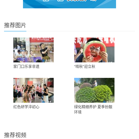
推荐图片
家门口乐享非遗
“啃秋”迎立秋
红色研学淬初心
绿化精细养护 夏季扮靓
环境
推荐视频