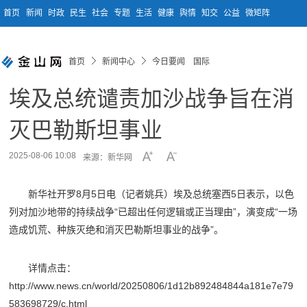
首页
新闻
时政
民生
社会
专题
生活
健康
舆情
知交
公益
微矩阵
首页
新闻中心
今日要闻 国际
埃及总统谴责加沙战争旨在消
灭巴勒斯坦事业
2025-08-06 10:08
来源：新华网
新华社开罗8月5日电（记者姚兵）埃及总统塞西5日表示，以色
列对加沙地带的持续战争“已超出任何逻辑或正当理由”，演变成“一场
造成饥荒、种族灭绝和消灭巴勒斯坦事业的战争”。
详情点击：
http://www.news.cn/world/20250806/1d12b892484844a181e7e79
583698729/c.html