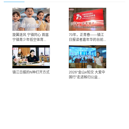
旋翼逐风 宁镇同心 首届
70年，正青春——镇江
宁镇青少年低空体育...
日报读者嘉年华的台前...
镇江日报的N种打开方式
2026“金山e知交 大爱中
国行”走进秭归公益...