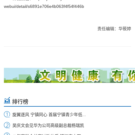
webui/detail/s6891e706e4b063f4f54f446b
责任编辑：华筱婷
排行榜
旋翼逐风 宁镇同心 首届宁镇青少年低...
吴庆文会见华为公司高级副总裁杨瑞凯