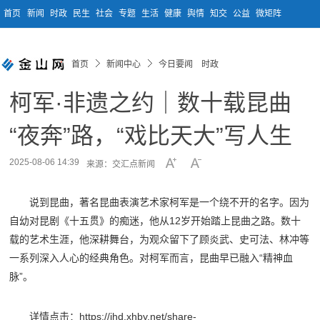
首页
新闻
时政
民生
社会
专题
生活
健康
舆情
知交
公益
微矩阵
首页
新闻中心
今日要闻 时政
柯军·非遗之约｜数十载昆曲
“夜奔”路，“戏比天大”写人生
2025-08-06 14:39
来源：交汇点新闻
说到昆曲，著名昆曲表演艺术家柯军是一个绕不开的名字。因为
自幼对昆剧《十五贯》的痴迷，他从12岁开始踏上昆曲之路。数十
载的艺术生涯，他深耕舞台，为观众留下了顾炎武、史可法、林冲等
一系列深入人心的经典角色。对柯军而言，昆曲早已融入“精神血
脉”。
详情点击：https://jhd.xhby.net/share-