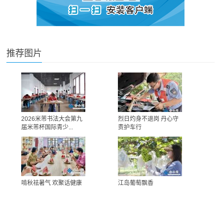
推荐图片
2026米芾书法大会第九
烈日灼身不退岗 丹心守
届米芾杯国际青少...
责护车行
啃秋祛暑气 欢聚话健康
江岛葡萄飘香