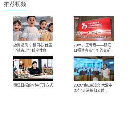
推荐视频
旋翼逐风 宁镇同心 首届
70年，正青春——镇江
宁镇青少年低空体育...
日报读者嘉年华的台前...
镇江日报的N种打开方式
2026“金山e知交 大爱中
国行”走进秭归公益...