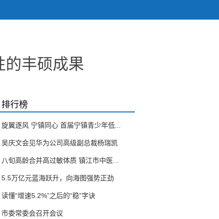
性的丰硕成果
排行榜
旋翼逐风 宁镇同心 首届宁镇青少年低...
吴庆文会见华为公司高级副总裁杨瑞凯
八旬高龄合并高过敏体质 镇江市中医...
5.5万亿元蓝海跃升，向海图强势正劲
读懂“增速5.2%”之后的“稳”字诀
市委常委会召开会议