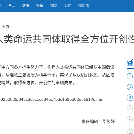
题
生活
健康
舆情
知交
公益
微矩阵
 国内
人类命运共同体取得全方位开创
在中方同各方携手努力下，构建人类命运共同体已经从中国倡议
践，从理念主张发展为科学体系，实现了从双边到多边、从区域
史跨越，取得全方位、开创性的丰硕成果。
20250829/843c3c3c1cd846c7b3c1b9ed02ec181f/c.html
责任编辑：华筱婷