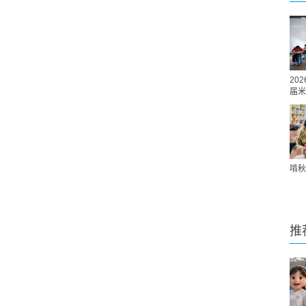
20
届米
啃秋
推