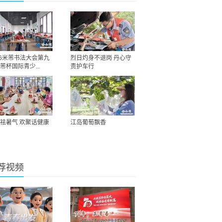
26米芾书法大会第九
烈日灼身不退岗 丹心守
芾杯国际青少...
责护车行
祛暑气 欢聚话健康
江岛葡萄飘香
荐视频