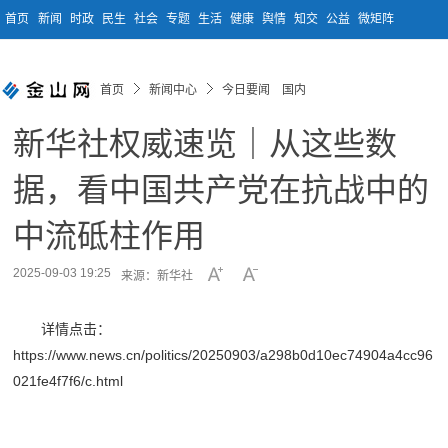
首页
新闻
时政
民生
社会
专题
生活
健康
舆情
知交
公益
微矩阵
首页
新闻中心
今日要闻 国内
新华社权威速览｜从这些数
据，看中国共产党在抗战中的
中流砥柱作用
2025-09-03 19:25
来源：新华社
详情点击：
https://www.news.cn/politics/20250903/a298b0d10ec74904a4cc96
021fe4f7f6/c.html