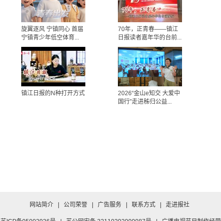
旋翼逐风 宁镇同心 首届
70年，正青春——镇江
宁镇青少年低空体育...
日报读者嘉年华的台前...
镇江日报的N种打开方式
2026“金山e知交 大爱中
国行”走进秭归公益...
网站简介
|
公司荣誉
|
广告服务
|
联系方式
|
走进报社