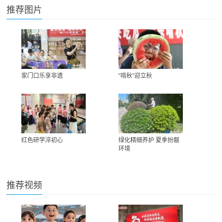
推荐图片
家门口乐享非遗
“啃秋”迎立秋
红色研学淬初心
绿化精细养护 夏季扮靓
环境
推荐视频