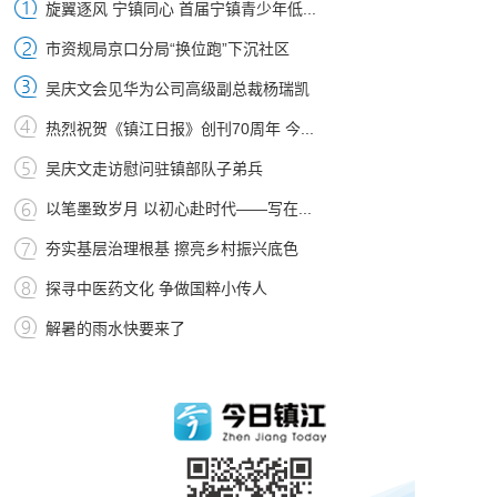
旋翼逐风 宁镇同心 首届宁镇青少年低...
市资规局京口分局“换位跑”下沉社区
吴庆文会见华为公司高级副总裁杨瑞凯
热烈祝贺《镇江日报》创刊70周年 今...
吴庆文走访慰问驻镇部队子弟兵
以笔墨致岁月 以初心赴时代——写在...
夯实基层治理根基 擦亮乡村振兴底色
探寻中医药文化 争做国粹小传人
解暑的雨水快要来了