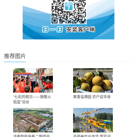
推荐图片
“七彩的假日——致敬火
果香溢满园 农户迎丰收
焰蓝”活动
鸿鑫智能装备二期项目
不停电作业攻坚 筑牢迎