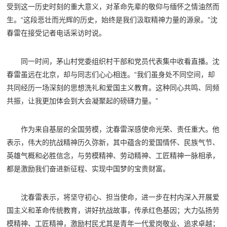
受到这一历史时刻的重大意义，对革命先辈的敬仰与缅怀之情油然而
生。“这段悲壮而光辉的历史，始终是我们汲取精神力量的源泉。”沈
春雷在接受记者电话采访时说。
同一时间，茅山村党委组织村干部和党员代表集中收看直播。沈
春雷虽远在北京，却与同志们心心相连。“我们虽身处不同空间，却
共同经历一场深刻的思想洗礼和爱国主义教育。这种同心共鸣、同频
共振，让我更加体会到大会凝聚起的磅礴力量。”
作为来自基层的全国劳模，沈春雷深感使命光荣、责任重大。他
表示，伟大的抗战精神历久弥新，其中蕴含的爱国情怀、民族气节、
英雄气概和必胜信念，与劳模精神、劳动精神、工匠精神一脉相承，
都是激励我们奋进新征程、实现中国梦的宝贵财富。
沈春雷表示，将坚守初心、担当使命，进一步在村内深入开展爱
国主义和革命传统教育，讲好抗战故事，传承红色基因；大力弘扬劳
模精神、工匠精神，激励村民尤其是青年一代爱岗敬业、追求卓越；