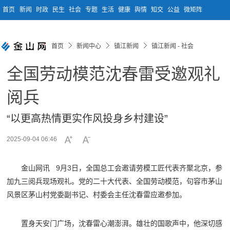
首页
新闻
时政
民生
社会
专题
生活
健康
舆情
知交
公益
微矩阵
首页
新闻中心
镇江新闻
镇江新闻 - 社会
全国劳动模范沈春雷受邀观礼
阅兵
“以更高热情更实作风投身乡村建设”
2025-09-04 06:46
金山网讯 9月3日，全国总工会邀请劳模工匠代表齐聚北京，参
加九三阅兵现场观礼。党的二十大代表、全国劳动模范，句容市茅山
风景区茅山村党委副书记、村委会主任沈春雷应邀参加。
置身天安门广场，沈春雷心潮澎湃。雄壮的国歌声中，他深切感