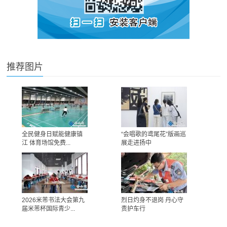
推荐图片
全民健身日赋能健康镇
“会唱歌的鸢尾花”版画巡
江 体育场馆免费...
展走进扬中
2026米芾书法大会第九
烈日灼身不退岗 丹心守
届米芾杯国际青少...
责护车行