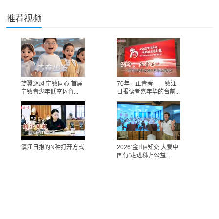
推荐视频
旋翼逐风 宁镇同心 首届
70年，正青春——镇江
宁镇青少年低空体育...
日报读者嘉年华的台前...
镇江日报的N种打开方式
2026“金山e知交 大爱中
国行”走进秭归公益...