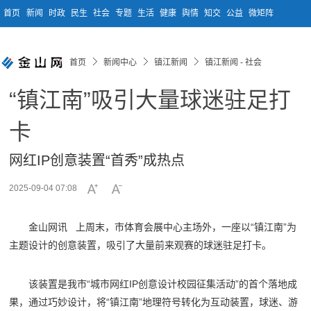
首页
新闻
时政
民生
社会
专题
生活
健康
舆情
知交
公益
微矩阵
首页
新闻中心
镇江新闻
镇江新闻 - 社会
“镇江南”吸引大量球迷驻足打
卡
网红IP创意装置“首秀”成热点
2025-09-04 07:08
金山网讯 上周末，市体育会展中心主场外，一座以“镇江南”为
主题设计的创意装置，吸引了大量前来观赛的球迷驻足打卡。
该装置是我市“城市网红IP创意设计校园征集活动”的首个落地成
果，通过巧妙设计，将“镇江南”地理符号转化为互动装置，球迷、游