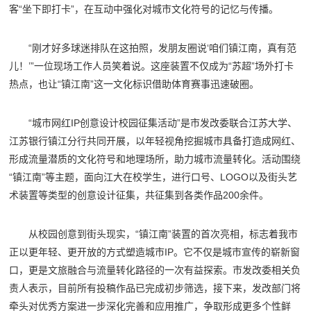
客“坐下即打卡”，在互动中强化对城市文化符号的记忆与传播。
“刚才好多球迷排队在这拍照，发朋友圈说‘咱们镇江南，真有范
儿！’”一位现场工作人员笑着说。这座装置不仅成为“苏超”场外打卡
热点，也让“镇江南”这一文化标识借助体育赛事迅速破圈。
“城市网红IP创意设计校园征集活动”是市发改委联合江苏大学、
江苏银行镇江分行共同开展，以年轻视角挖掘城市具备打造成网红、
形成流量潜质的文化符号和地理场所，助力城市流量转化。活动围绕
“镇江南”等主题，面向江大在校学生，进行口号、LOGO以及街头艺
术装置等类型的创意设计征集，共征集到各类作品200余件。
从校园创意到街头现实，“镇江南”装置的首次亮相，标志着我市
正以更年轻、更开放的方式塑造城市IP。它不仅是城市宣传的崭新窗
口，更是文旅融合与流量转化路径的一次有益探索。市发改委相关负
责人表示，目前所有投稿作品已完成初步筛选，接下来，发改部门将
牵头对优秀方案进一步深化完善和应用推广，争取形成更多个性鲜