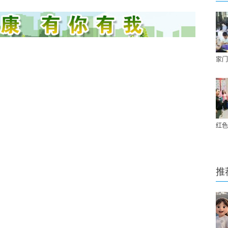
家门
红色
推