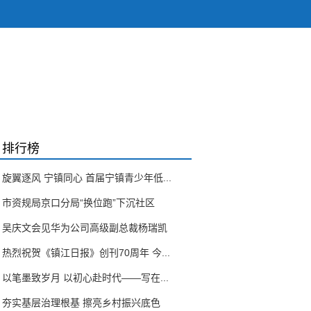
排行榜
旋翼逐风 宁镇同心 首届宁镇青少年低...
市资规局京口分局“换位跑”下沉社区
吴庆文会见华为公司高级副总裁杨瑞凯
热烈祝贺《镇江日报》创刊70周年 今...
以笔墨致岁月 以初心赴时代——写在...
夯实基层治理根基 擦亮乡村振兴底色