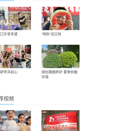
口乐享非遗
“啃秋”迎立秋
研学淬初心
绿化精细养护 夏季扮靓
环境
荐视频