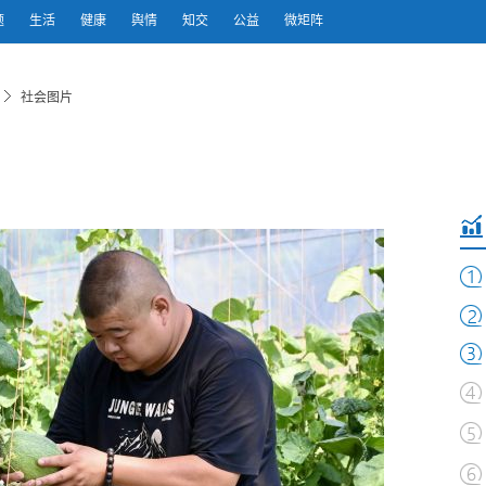
题
生活
健康
舆情
知交
公益
微矩阵
社会图片