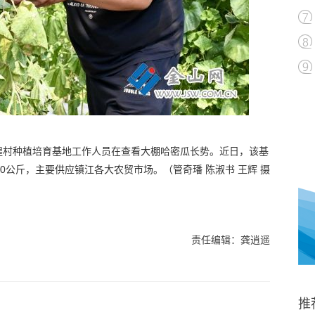
上堭村种植培育基地工作人员在查看大棚哈密瓜长势。近日，该基
0公斤，主要供应镇江各大农贸市场。（管奇璠 陈淑书 王辉 摄
责任编辑：龚逍遥
推