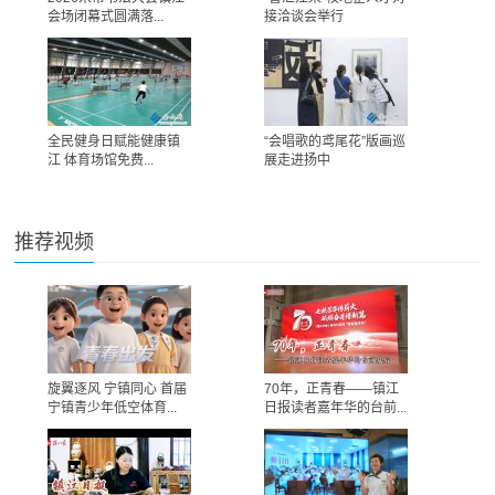
会场闭幕式圆满落...
接洽谈会举行
全民健身日赋能健康镇
“会唱歌的鸢尾花”版画巡
江 体育场馆免费...
展走进扬中
推荐视频
旋翼逐风 宁镇同心 首届
70年，正青春——镇江
宁镇青少年低空体育...
日报读者嘉年华的台前...