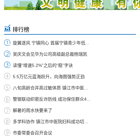
排行榜
旋翼逐风 宁镇同心 首届宁镇青少年低...
吴庆文会见华为公司高级副总裁杨瑞凯
读懂“增速5.2%”之后的“稳”字诀
5.5万亿元蓝海跃升，向海图强势正劲
八旬高龄合并高过敏体质 镇江市中医...
警银联动织密反诈防线 成功保住群众4...
解暑的雨水快要来了
多学科协作 镇江市中医院妇科成功切...
市委常委会召开会议