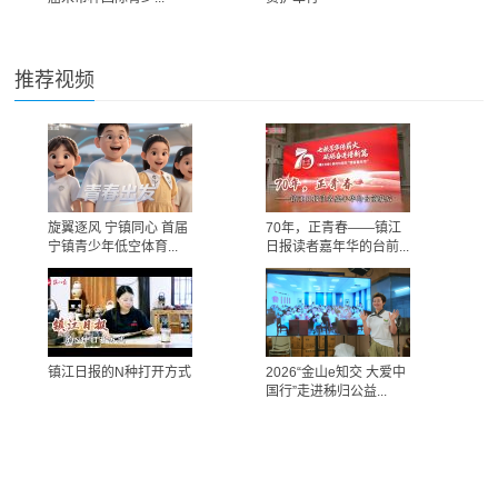
推荐视频
旋翼逐风 宁镇同心 首届
70年，正青春——镇江
宁镇青少年低空体育...
日报读者嘉年华的台前...
镇江日报的N种打开方式
2026“金山e知交 大爱中
国行”走进秭归公益...