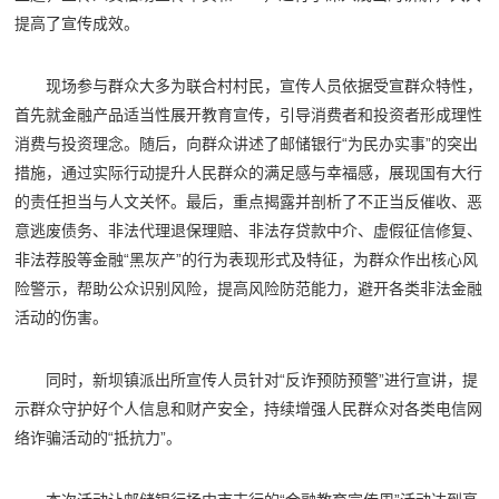
提高了宣传成效。
现场参与群众大多为联合村村民，宣传人员依据受宣群众特性，
首先就金融产品适当性展开教育宣传，引导消费者和投资者形成理性
消费与投资理念。随后，向群众讲述了邮储银行“为民办实事”的突出
措施，通过实际行动提升人民群众的满足感与幸福感，展现国有大行
的责任担当与人文关怀。最后，重点揭露并剖析了不正当反催收、恶
意逃废债务、非法代理退保理赔、非法存贷款中介、虚假征信修复、
非法荐股等金融“黑灰产”的行为表现形式及特征，为群众作出核心风
险警示，帮助公众识别风险，提高风险防范能力，避开各类非法金融
活动的伤害。
同时，新坝镇派出所宣传人员针对“反诈预防预警”进行宣讲，提
示群众守护好个人信息和财产安全，持续增强人民群众对各类电信网
络诈骗活动的“抵抗力”。