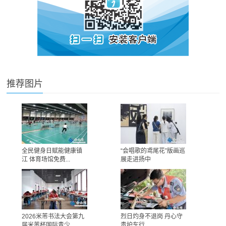
推荐图片
全民健身日赋能健康镇
“会唱歌的鸢尾花”版画巡
江 体育场馆免费...
展走进扬中
2026米芾书法大会第九
烈日灼身不退岗 丹心守
届米芾杯国际青少...
责护车行