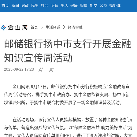
首页
新闻
时政
民生
社会
专题
生活
健康
舆情
知交
公益
微矩阵
首页
生活频道
经济金融
邮储银行扬中市支行开展金融
知识宣传周活动
2025-09-22 17:23
金山网讯 9月17日，邮储银行扬中市分行积极响应“金融教育宣
传周”活动号召，携手扬中市政府办、扬中金融监管支局、扬中市新
坝镇派出所，于扬中市联合村委开展了一场金融知识普及活动。
在活动现场，该行宣传人员挂起横幅，放置了各种金融知识折页
与传单，营造出强烈的宣传气氛。以“保障金融权益 助力美好生活”为
主题，宣传人员借助宣传单页和PPT，进行了深入浅出的讲解，大大