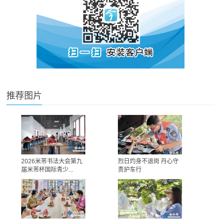
推荐图片
2026米芾书法大会第九
烈日灼身不退岗 丹心守
届米芾杯国际青少...
责护车行