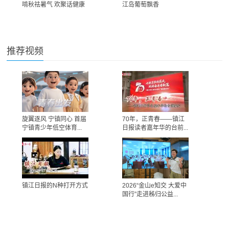
啃秋祛暑气 欢聚话健康
江岛葡萄飘香
推荐视频
旋翼逐风 宁镇同心 首届
70年，正青春——镇江
宁镇青少年低空体育...
日报读者嘉年华的台前...
镇江日报的N种打开方式
2026“金山e知交 大爱中
国行”走进秭归公益...