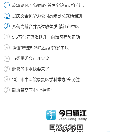
旋翼逐风 宁镇同心 首届宁镇青少年低...
吴庆文会见华为公司高级副总裁杨瑞凯
八旬高龄合并高过敏体质 镇江市中医...
5.5万亿元蓝海跃升，向海图强势正劲
读懂“增速5.2%”之后的“稳”字诀
市委常委会召开会议
解暑的雨水快要来了
镇江市中医院康复医学科举办“全民健...
副热带高压牢牢“控场”