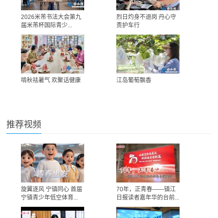
2026米芾书法大会第九
烈日灼身不退岗 丹心守
届米芾杯国际青少...
责护车行
啃秋祛暑气 欢聚话健康
江岛葡萄飘香
推荐视频
旋翼逐风 宁镇同心 首届
70年，正青春——镇江
宁镇青少年低空体育...
日报读者嘉年华的台前...