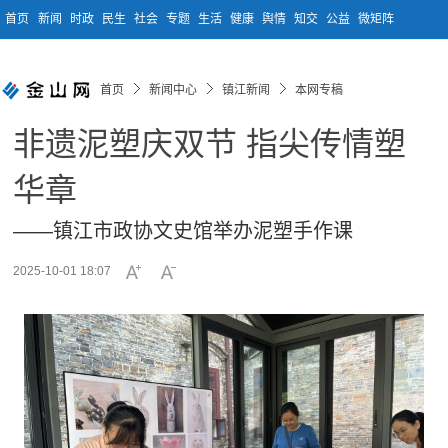
首页
新闻
时政
民生
社会
专题
生活
健康
舆情
知交
公益
微矩阵
首页
新闻中心
镇江新闻
本网专稿
非遗泥塑庆双节 指尖传情塑
华章
——镇江市政协文史馆举办泥塑手作课
2025-10-01 18:07