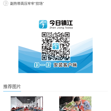
副热带高压牢牢“控场”
推荐图片