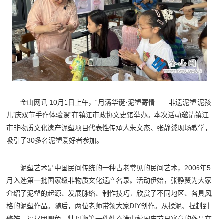
金山网讯 10月1日上午，“月满华诞·泥塑寄情——非遗泥塑‘泥孩
儿’庆双节手作体验课”在镇江市政协文史馆举办。本次活动邀请镇江
市非物质文化遗产泥塑项目代表性传承人朱文杰、张静赟现场教学，
吸引了30多名泥塑爱好者参加。
泥塑艺术是中国民间传统的一种古老常见的民间艺术，2006年5
月入选第一批国家级非物质文化遗产名录。活动伊始，张静赟为大家
介绍了泥塑的起源、发展脉络、制作技巧，欣赏了不同地区、各具风
格的泥塑作品。随后，两位老师带领大家DIY创作。从揉泥、捏制到
修饰，福禄团圆兔、牡丹瓶等一件件充满中秋国庆节日寓意的作品在