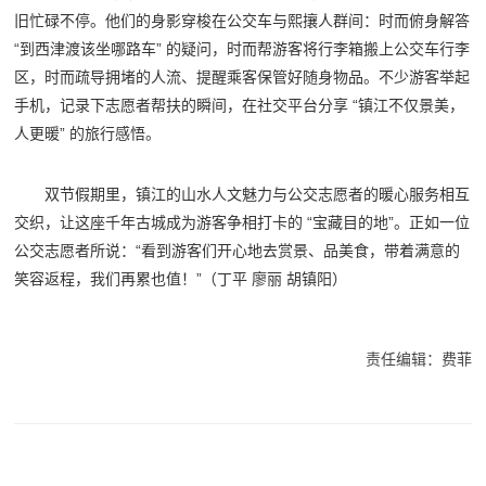
旧忙碌不停。他们的身影穿梭在公交车与熙攘人群间：时而俯身解答
“到西津渡该坐哪路车” 的疑问，时而帮游客将行李箱搬上公交车行李
区，时而疏导拥堵的人流、提醒乘客保管好随身物品。不少游客举起
手机，记录下志愿者帮扶的瞬间，在社交平台分享 “镇江不仅景美，
人更暖” 的旅行感悟。
双节假期里，镇江的山水人文魅力与公交志愿者的暖心服务相互
交织，让这座千年古城成为游客争相打卡的 “宝藏目的地”。正如一位
公交志愿者所说：“看到游客们开心地去赏景、品美食，带着满意的
笑容返程，我们再累也值！”（丁平 廖丽 胡镇阳）
责任编辑：费菲