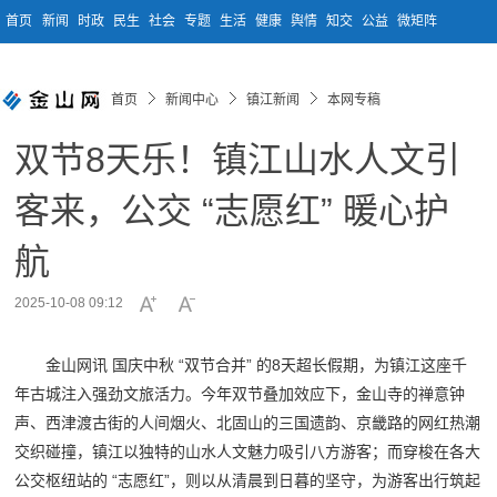
首页
新闻
时政
民生
社会
专题
生活
健康
舆情
知交
公益
微矩阵
首页
新闻中心
镇江新闻
本网专稿
双节8天乐！镇江山水人文引
客来，公交 “志愿红” 暖心护
航
2025-10-08 09:12
金山网讯 国庆中秋 “双节合并” 的8天超长假期，为镇江这座千
年古城注入强劲文旅活力。今年双节叠加效应下，金山寺的禅意钟
声、西津渡古街的人间烟火、北固山的三国遗韵、京畿路的网红热潮
交织碰撞，镇江以独特的山水人文魅力吸引八方游客；而穿梭在各大
公交枢纽站的 “志愿红”，则以从清晨到日暮的坚守，为游客出行筑起