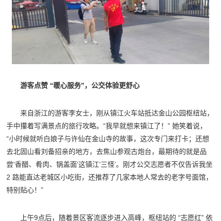
游客点赞 “暖心服务”，公交体验更舒心
来自浙江的游客李女士，刚从镇江火车站抵达金山公园枢纽站，
手中攥着写满景点的旅行攻略。“我早就想来镇江了！” 她笑着说，
“小时候就听白娘子与许仙在金山寺的故事，这次专门来打卡；还想
去北固山看刘备招亲的地方，去焦山参观古炮台，最期待的就是品
尝‘香醋、肴肉、锅盖面’这镇江‘三怪’。刚才公交志愿者不仅告诉我坐
2 路能直达老城区小吃街，还推荐了几家本地人常去的老字号面馆，
特别贴心！”
上午9点后，随着景区客流逐步进入高峰，枢纽站的 “志愿红” 依