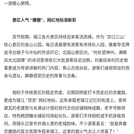
一道暖心屏障。
景区人气 “爆棚”，网红地标添新彩
双节假期，镇江各大景区持续迎来客流高峰。作为 “京口三山”
核心景区的金山公园，每日清晨便有游客有序排队入园，循着导览牌
追寻白娘子与许仙的传说印记；北固山景区内，“何处望神州，满眼
风光北固楼” 的诗词意境吸引大批游客驻足远眺，刘备招亲的历史故
事更成为导游讲解的热门内容；焦山古炮台前，游客们凝视斑驳的炮
身与遗址，静静感受历史的厚重与沧桑。
相较于传统景区的稳定热度，近期因明星打卡而走红的京畿路，
更成为镇江 “顶流” 网红地标。这条承载老镇江记忆的街道上，青砖
黛瓦的老建筑与充满设计感的现代文创店铺相映成趣，老字号酥饼
店、特色糕团糖水铺前均排起长队，游客们手持相机或手机穿梭其
间，用镜头记录市井烟火里的老城韵味。不少游客直言：“就是奔着
京畿路的复古氛围专程来镇江，这里的烟火气太让人惊喜了！”