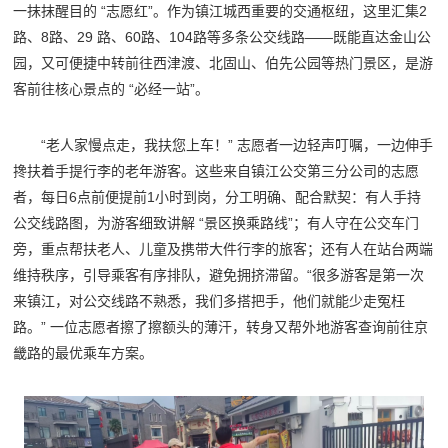
一抹抹醒目的 “志愿红”。作为镇江城西重要的交通枢纽，这里汇集2
路、8路、29 路、60路、104路等多条公交线路——既能直达金山公
园，又可便捷中转前往西津渡、北固山、伯先公园等热门景区，是游
客前往核心景点的 “必经一站”。
“老人家慢点走，我扶您上车！” 志愿者一边轻声叮嘱，一边伸手
搀扶着手提行李的老年游客。这些来自镇江公交第三分公司的志愿
者，每日6点前便提前1小时到岗，分工明确、配合默契：有人手持
公交线路图，为游客细致讲解 “景区换乘路线”；有人守在公交车门
旁，重点帮扶老人、儿童及携带大件行李的旅客；还有人在站台两端
维持秩序，引导乘客有序排队，避免拥挤滞留。“很多游客是第一次
来镇江，对公交线路不熟悉，我们多搭把手，他们就能少走冤枉
路。” 一位志愿者擦了擦额头的薄汗，转身又帮外地游客查询前往京
畿路的最优乘车方案。