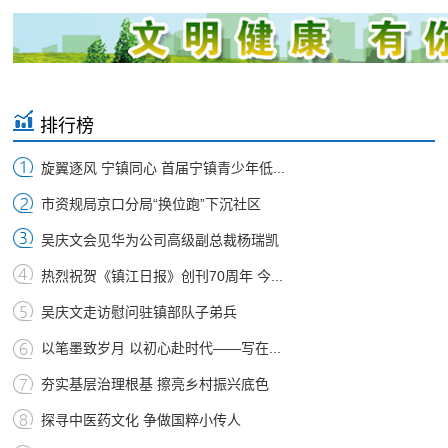
排行榜
旋翼逐风 宁镇同心 首届宁镇青少年低...
市资规局京口分局“换位跑”下沉社区
吴庆文会见华为公司高级副总裁杨瑞凯
热烈祝贺《镇江日报》创刊70周年 今...
吴庆文走访慰问驻镇部队子弟兵
以笔墨致岁月 以初心赴时代——写在...
夯实基层治理根基 擦亮乡村振兴底色
探寻中医药文化 争做国粹小传人