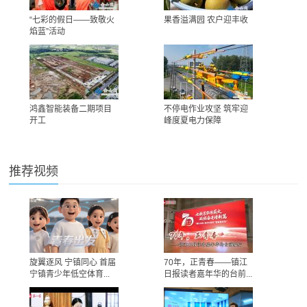
“七彩的假日——致敬火
果香溢满园 农户迎丰收
焰蓝”活动
鸿鑫智能装备二期项目
不停电作业攻坚 筑牢迎
开工
峰度夏电力保障
推荐视频
旋翼逐风 宁镇同心 首届
70年，正青春——镇江
宁镇青少年低空体育...
日报读者嘉年华的台前...