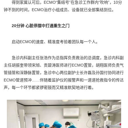
得到家属认可后，ECMO“集结号”在急诊工作群内“吹响”，10分
钟不到的时间，ECMO治疗小组成员、设备就已全部集结到位。
20分钟 心脏停摆中打通重生之门
启动ECMO的速度、精准度考验着团队每一个人。
急诊内科副主任张浩作为总指挥负责救治的总调度，急诊内科副
主任胡振奎带领宋旭、贡碧涛医师进行ECMO置管，胡翔医师负责气
管插管和深静脉置管，急诊中心两位副护士长许磊及孙国付协同进行
ECMO管道预冲……伴随着监护仪的报警声和一道道抢救指令的传达
声，每一个环节都紧锣密鼓而又精准默契地进行着。