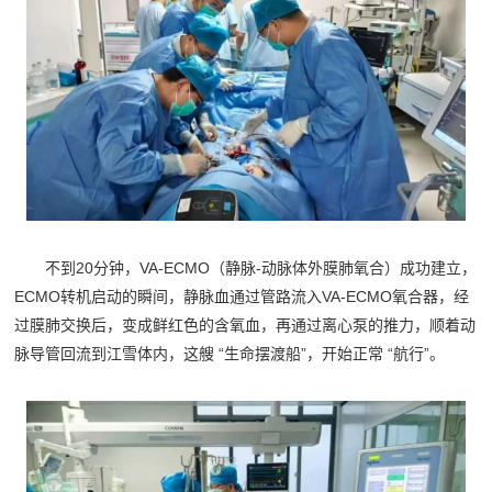
不到20分钟，VA-ECMO（静脉-动脉体外膜肺氧合）成功建立，
ECMO转机启动的瞬间，静脉血通过管路流入VA-ECMO氧合器，经
过膜肺交换后，变成鲜红色的含氧血，再通过离心泵的推力，顺着动
脉导管回流到江雪体内，这艘 “生命摆渡船”，开始正常 “航行”。