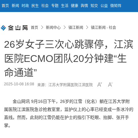
首页
新闻
时政
民生
社会
专题
生活
健康
舆情
知交
公益
微矩阵
首页
新闻中心
镇江新闻
镇江新闻 - 社会
26岁女子三次心跳骤停，江滨
医院ECMO团队20分钟建“生
命通道”
2025-10-08 16:08
来源：江苏大学附属医院江滨医院
金山网讯 9月16日下午，26岁的江雪（化名）躺在江苏大学附
属医院江滨医院急诊抢救室里，监护仪上的心率已经变成一条冰冷的
直线。然而，此刻的江雪仍能在护士的指引下眨眼、抬脚、张开手
掌。