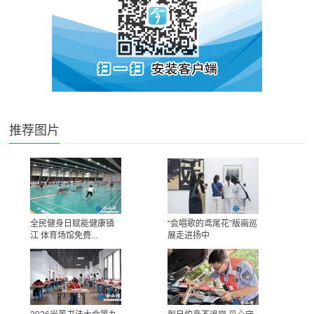
推荐图片
全民健身日赋能健康镇
“会唱歌的鸢尾花”版画巡
江 体育场馆免费...
展走进扬中