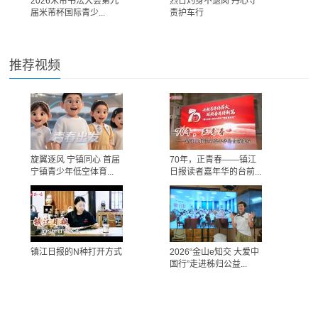
2026米芾书法大会第九
烈日灼身不退岗 丹心守
届米芾杯国际青少...
责护车行
推荐视频
旋翼逐风 宁镇同心 首届
70年，正青春——镇江
宁镇青少年低空体育...
日报读者嘉年华的台前...
镇江日报的N种打开方式
2026“金山e知交 大爱中
国行”走进秭归公益...