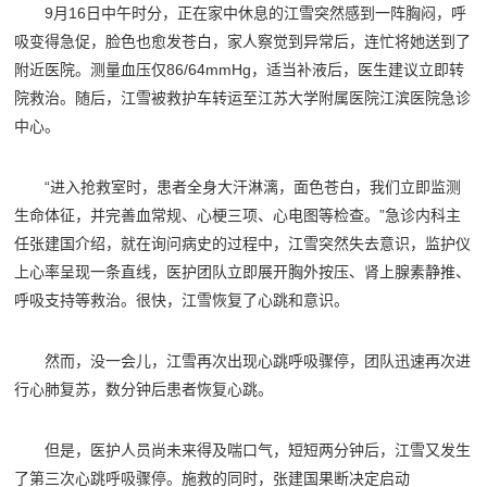
9月16日中午时分，正在家中休息的江雪突然感到一阵胸闷，呼
吸变得急促，脸色也愈发苍白，家人察觉到异常后，连忙将她送到了
附近医院。测量血压仅86/64mmHg，适当补液后，医生建议立即转
院救治。随后，江雪被救护车转运至江苏大学附属医院江滨医院急诊
中心。
“进入抢救室时，患者全身大汗淋漓，面色苍白，我们立即监测
生命体征，并完善血常规、心梗三项、心电图等检查。”急诊内科主
任张建国介绍，就在询问病史的过程中，江雪突然失去意识，监护仪
上心率呈现一条直线，医护团队立即展开胸外按压、肾上腺素静推、
呼吸支持等救治。很快，江雪恢复了心跳和意识。
然而，没一会儿，江雪再次出现心跳呼吸骤停，团队迅速再次进
行心肺复苏，数分钟后患者恢复心跳。
但是，医护人员尚未来得及喘口气，短短两分钟后，江雪又发生
了第三次心跳呼吸骤停。施救的同时，张建国果断决定启动