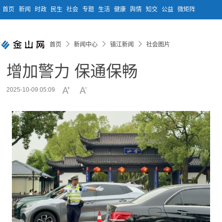
首页
新闻
时政
民生
社会
专题
生活
健康
舆情
知交
公益
微矩阵
首页
新闻中心
镇江新闻
社会图片
增加警力 保通保畅
2025-10-09 05:09