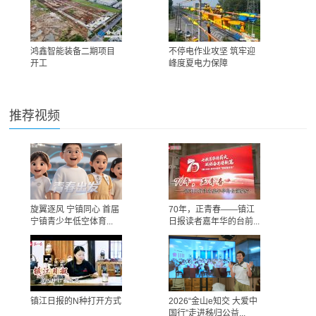
鸿鑫智能装备二期项目
不停电作业攻坚 筑牢迎
开工
峰度夏电力保障
推荐视频
旋翼逐风 宁镇同心 首届
70年，正青春——镇江
宁镇青少年低空体育...
日报读者嘉年华的台前...
镇江日报的N种打开方式
2026“金山e知交 大爱中
国行”走进秭归公益...