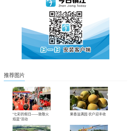
推荐图片
“七彩的假日——致敬火
果香溢满园 农户迎丰收
焰蓝”活动