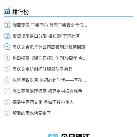
排行榜
旋翼逐风 宁镇同心 首届宁镇青少年低...
市资规局京口分局“换位跑”下沉社区
吴庆文会见华为公司高级副总裁杨瑞凯
热烈祝贺《镇江日报》创刊70周年 今...
吴庆文走访慰问驻镇部队子弟兵
以笔墨致岁月 以初心赴时代——写在...
夯实基层治理根基 擦亮乡村振兴底色
探寻中医药文化 争做国粹小传人
解暑的雨水快要来了