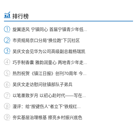
排行榜
旋翼逐风 宁镇同心 首届宁镇青少年低...
市资规局京口分局“换位跑”下沉社区
吴庆文会见华为公司高级副总裁杨瑞凯
巧手制香囊 雅韵润童心 两地青少年走...
热烈祝贺《镇江日报》创刊70周年 今...
吴庆文走访慰问驻镇部队子弟兵
以笔墨致岁月 以初心赴时代——写在...
漫评：给“按键伤人”者立下“铁规红...
夯实基层治理根基 擦亮乡村振兴底色