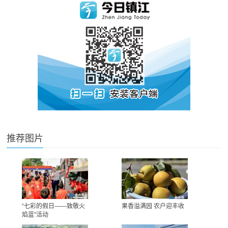
推荐图片
“七彩的假日——致敬火
果香溢满园 农户迎丰收
焰蓝”活动