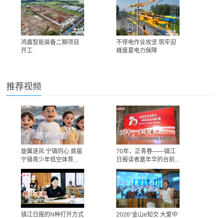
鸿鑫智能装备二期项目
不停电作业攻坚 筑牢迎
开工
峰度夏电力保障
推荐视频
旋翼逐风 宁镇同心 首届
70年，正青春——镇江
宁镇青少年低空体育...
日报读者嘉年华的台前...
镇江日报的N种打开方式
2026“金山e知交 大爱中