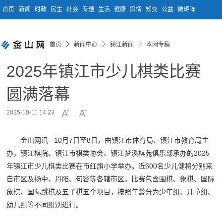
首页
新闻
时政
民生
社会
专题
生活
健康
舆情
知交
公益
微矩阵
首页
新闻中心
镇江新闻
本网专稿
2025年镇江市少儿棋类比赛
圆满落幕
2025-10-11 14:23
金山网讯 10月7日至8日，由镇江市体育局、镇江市教育局主
办，镇江棋院、镇江市棋类协会、镇江梦溪棋苑俱乐部承办的2025
年镇江市少儿棋类比赛在市红旗小学举办。近600名少儿健将分别来
自市区及扬中、丹阳、句容等各辖市区。比赛包含围棋、象棋、国际
象棋、国际跳棋及五子棋五个项目，按照年龄分为少年组、儿童组、
幼儿组等不同组别进行。