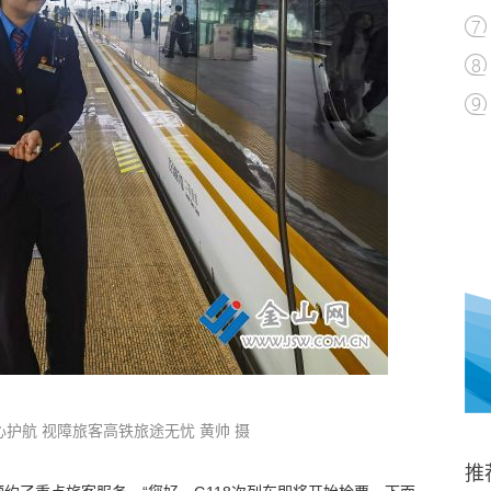
护航 视障旅客高铁旅途无忧 黄帅 摄
推