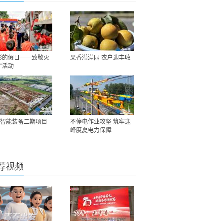
彩的假日——致敬火
果香溢满园 农户迎丰收
”活动
智能装备二期项目
不停电作业攻坚 筑牢迎
峰度夏电力保障
荐视频