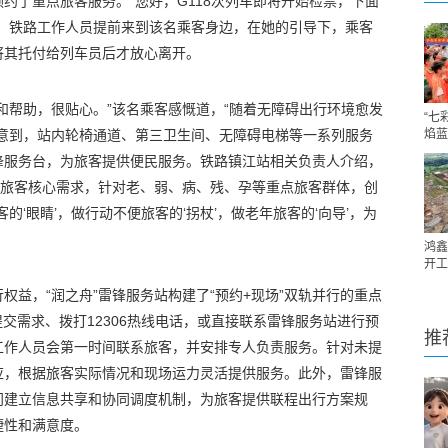
约了重点旅客服务。“您好，G118次列车即将开始检票，下面
前，铁路工作人员提前来到该名乘客身边，在她的引导下，乘客
将其托付给列车员后才放心离开。
和帮助，很贴心。”该名乘客感慨道，“随着无障碍出行环境愈发
“七
注意到，站内轮椅通道、第三卫生间、无障碍电梯等一系列服务
焰蓝
锋服务台，为旅客提供便民服务。铁路镇江站相关负责人介绍，
焦旅客核心需求，针对老、弱、病、残、孕等重点旅客群体，创
的‘眼睛’，做行动不便旅客的‘拐杖’，做老年旅客的‘向导’，为
。
鸿鑫
开工
权益，“润之舟”雷锋服务站构建了“预约+现场”双轨并行的重点
上提交需求、拨打12306热线电话，或直接联系雷锋服务站进行预
推
工作人员会第一时间联系旅客，并安排专人负责服务。针对未提
应，根据旅客实际情况和现场运力灵活提供服务。此外，雷锋服
门建立信息共享和协同调度机制，为旅客提供联程出行方案规
捷性和满意度。