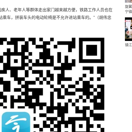
旋翼
残疾人、老年人等群体走出家门越来越方便，铁路工作人员也在
宁镇
站乘车，拼装车头的电动轮椅是不允许进站乘车的。”（胡伟忠
镇江