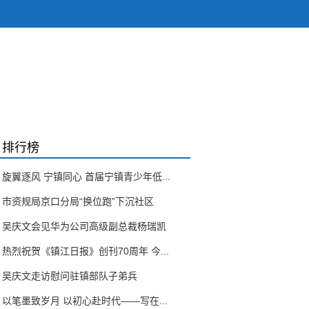
排行榜
旋翼逐风 宁镇同心 首届宁镇青少年低...
市资规局京口分局“换位跑”下沉社区
吴庆文会见华为公司高级副总裁杨瑞凯
热烈祝贺《镇江日报》创刊70周年 今...
吴庆文走访慰问驻镇部队子弟兵
以笔墨致岁月 以初心赴时代——写在...