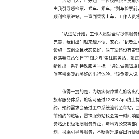
活动当天，正好遇上一位视障旅客提前预
由我引导您检票、候车、乘车。”列车检票
顺利检票进站。一直到乘客上车，工作人员
“从进站开始，工作人员就全程提供服务
完善，我们出门越来越方便、安心。”记者
设施一应俱全且状态良好，候车室还设有雷
铁路镇江站创建了“润之舟”雷锋服务站，聚
新推出一系列特殊服务举措。“通过做视障旅客
旅客带来暖心美好的出行体验。”该负责人说
值得一提的是，为切实保障重点旅客出行
旅客服务体系。旅客可通过12306 App线
约。预约需求会通过工单系统流转至车站，
前预约的旅客，雷锋服务站也会第一时间响
务站还积极拓展服务外延，与地方公交等部
划、换乘引导等服务，不断提升旅客出行便