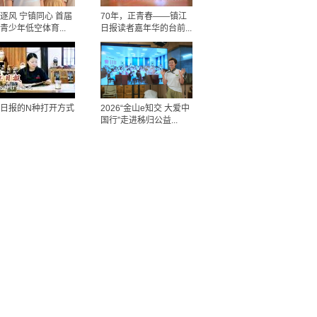
逐风 宁镇同心 首届
70年，正青春——镇江
青少年低空体育...
日报读者嘉年华的台前...
日报的N种打开方式
2026“金山e知交 大爱中
国行”走进秭归公益...