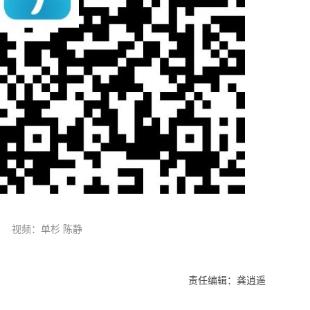
视频：单杉 陈静
责任编辑：龚逍遥