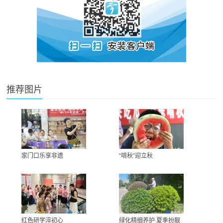
推荐图片
家门口乐享非遗
“啃秋”迎立秋
红色研学淬初心
绿化精细养护 夏季扮靓