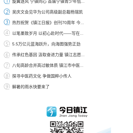
旋翼逐风 宁镇同心 首届宁镇青少年低...
吴庆文会见华为公司高级副总裁杨瑞凯
热烈祝贺《镇江日报》创刊70周年 今...
以笔墨致岁月 以初心赴时代——写在...
5.5万亿元蓝海跃升，向海图强势正劲
传承红色基因 汲取奋进力量 镇江志愿...
八旬高龄合并高过敏体质 镇江市中医...
探寻中医药文化 争做国粹小传人
解暑的雨水快要来了