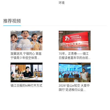
环境
推荐视频
旋翼逐风 宁镇同心 首届
70年，正青春——镇江
宁镇青少年低空体育...
日报读者嘉年华的台前...
镇江日报的N种打开方式
2026“金山e知交 大爱中
国行”走进秭归公益...