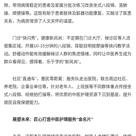
隙，带领病情稳定的患者及家属分批次练习改良坐式八段锦、清肺
操、顺便操等。这既有助于患者肢体及脏器功能康复，又融洽了医患
关系，为病房增添了人文关怀的温度。
门诊“快闪秀”，健康新风尚：不定期在门诊大厅、候诊区等人流
密集区域，开展10-15分钟的八段锦、耳聪目明按摩操等快闪教学活
动。舒缓动作能有效缓解候诊人群的焦虑情绪，同时让中医养生成为
群众看得见、摸得着、乐于学的“新风尚”。
社区“直通车”，惠民零距离：服务队走出医院，联合周边社区、
养老院、企事业单位等，针对老年人、上班族等不同群体重点传授坐
式八段锦、经络拍打操等，将优质的中医护理资源下沉到基层，提升
居民自我保健能力。
展望未来：匠心打造中医护理服务“金名片”