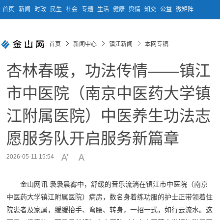
首页
新闻
时政
民生
社会
专题
生活
健康
舆情
知交
公益
微矩阵
首页
新闻中心
镇江新闻
本网专稿
杏林春暖，功法传情——镇江
市中医院（南京中医药大学镇
江附属医院）中医养生功法志
愿服务队开启服务新篇章
2026-05-11 15:54
金山网讯 袅袅晨雾中，舒缓的音乐流淌在镇江市中医院（南京
中医药大学镇江附属医院）病房，数名身着练功服的护士正带领着住
院患者及家属，缓缓抬手、弯腰、转身，一招一式，如行云流水。这