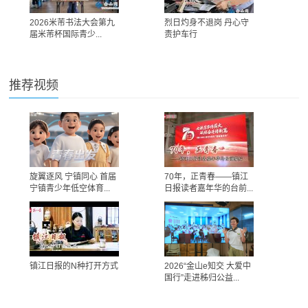
2026米芾书法大会第九
烈日灼身不退岗 丹心守
届米芾杯国际青少...
责护车行
推荐视频
旋翼逐风 宁镇同心 首届
70年，正青春——镇江
宁镇青少年低空体育...
日报读者嘉年华的台前...
镇江日报的N种打开方式
2026“金山e知交 大爱中
国行”走进秭归公益...