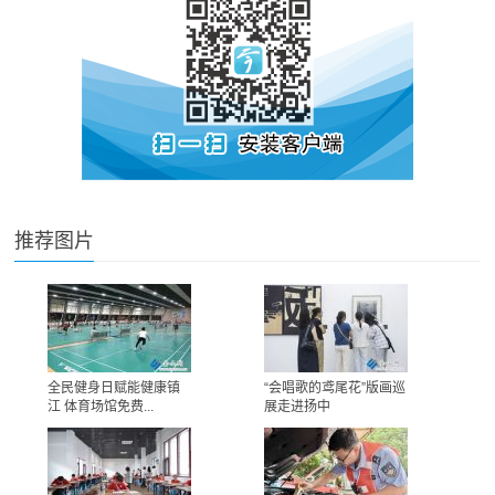
推荐图片
全民健身日赋能健康镇
“会唱歌的鸢尾花”版画巡
江 体育场馆免费...
展走进扬中