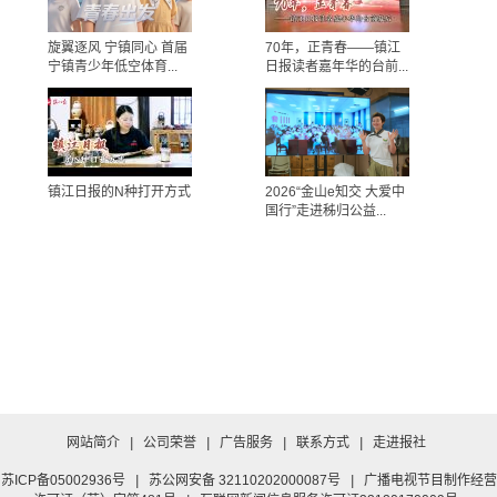
旋翼逐风 宁镇同心 首届
70年，正青春——镇江
宁镇青少年低空体育...
日报读者嘉年华的台前...
镇江日报的N种打开方式
2026“金山e知交 大爱中
国行”走进秭归公益...
网站简介
|
公司荣誉
|
广告服务
|
联系方式
|
走进报社
苏ICP备05002936号
|
苏公网安备 32110202000087号
|
广播电视节目制作经营