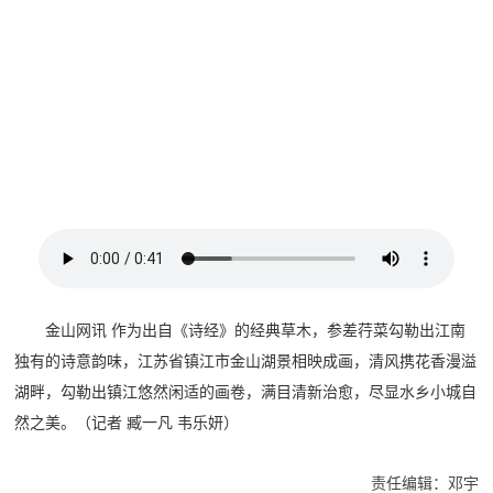
金山网讯 作为出自《诗经》的经典草木，参差荇菜勾勒出江南
独有的诗意韵味，江苏省镇江市金山湖景相映成画，清风携花香漫溢
湖畔，勾勒出镇江悠然闲适的画卷，满目清新治愈，尽显水乡小城自
然之美。（记者 臧一凡 韦乐妍）
责任编辑：邓宇