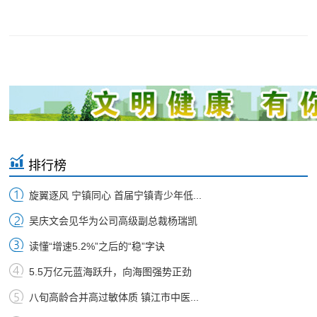
排行榜
旋翼逐风 宁镇同心 首届宁镇青少年低...
吴庆文会见华为公司高级副总裁杨瑞凯
读懂“增速5.2%”之后的“稳”字诀
5.5万亿元蓝海跃升，向海图强势正劲
八旬高龄合并高过敏体质 镇江市中医...