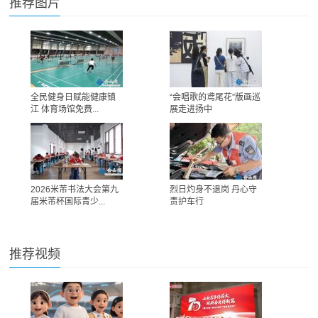
推荐图片
全民健身日赋能健康镇
“会唱歌的鸢尾花”版画巡
江 体育场馆免费...
展走进扬中
2026米芾书法大会第九
烈日灼身不退岗 丹心守
届米芾杯国际青少...
责护车行
推荐视频