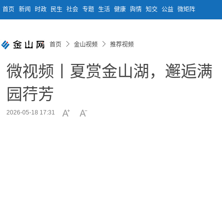
首页
新闻
时政
民生
社会
专题
生活
健康
舆情
知交
公益
微矩阵
首页
金山视频
推荐视频
微视频丨夏赏金山湖，邂逅满
园荇芳
2026-05-18 17:31