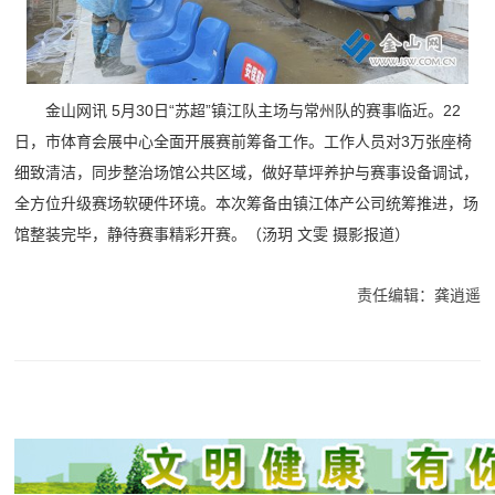
金山网讯 5月30日“苏超”镇江队主场与常州队的赛事临近。22
日，市体育会展中心全面开展赛前筹备工作。工作人员对3万张座椅
细致清洁，同步整治场馆公共区域，做好草坪养护与赛事设备调试，
全方位升级赛场软硬件环境。本次筹备由镇江体产公司统筹推进，场
馆整装完毕，静待赛事精彩开赛。（汤玥 文雯 摄影报道）
责任编辑：龚逍遥