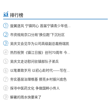
排行榜
旋翼逐风 宁镇同心 首届宁镇青少年低...
市资规局京口分局“换位跑”下沉社区
吴庆文会见华为公司高级副总裁杨瑞凯
热烈祝贺《镇江日报》创刊70周年 今...
吴庆文走访慰问驻镇部队子弟兵
以笔墨致岁月 以初心赴时代——写在...
夯实基层治理根基 擦亮乡村振兴底色
探寻中医药文化 争做国粹小传人
解暑的雨水快要来了