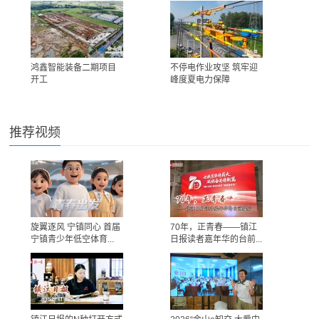
鸿鑫智能装备二期项目
不停电作业攻坚 筑牢迎
开工
峰度夏电力保障
推荐视频
旋翼逐风 宁镇同心 首届
70年，正青春——镇江
宁镇青少年低空体育...
日报读者嘉年华的台前...