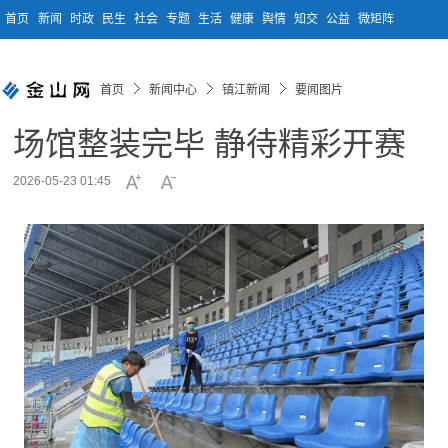
首页
新闻
时政
民生
社会
专题
生活
健康
舆情
知交
公益
微矩阵
首页
新闻中心
镇江新闻
要闻图片
场馆整装完毕 静待精彩开赛
2026-05-23 01:45