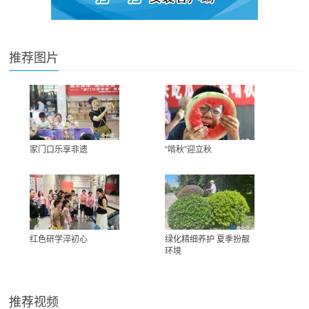
推荐图片
家门口乐享非遗
“啃秋”迎立秋
红色研学淬初心
绿化精细养护 夏季扮靓
环境
推荐视频