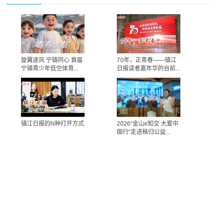
旋翼逐风 宁镇同心 首届
70年，正青春——镇江
宁镇青少年低空体育...
日报读者嘉年华的台前...
镇江日报的N种打开方式
2026“金山e知交 大爱中
国行”走进秭归公益...