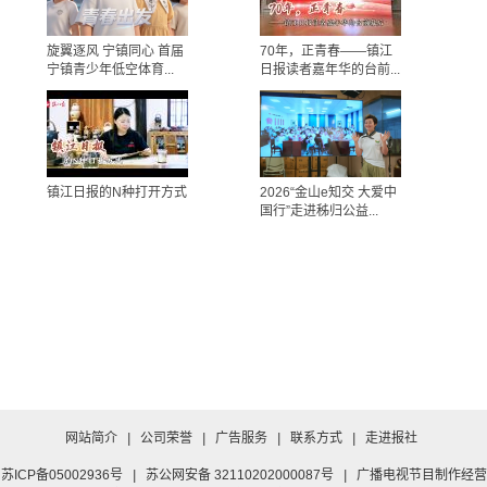
旋翼逐风 宁镇同心 首届
70年，正青春——镇江
宁镇青少年低空体育...
日报读者嘉年华的台前...
镇江日报的N种打开方式
2026“金山e知交 大爱中
国行”走进秭归公益...
网站简介
|
公司荣誉
|
广告服务
|
联系方式
|
走进报社
苏ICP备05002936号
|
苏公网安备 32110202000087号
|
广播电视节目制作经营