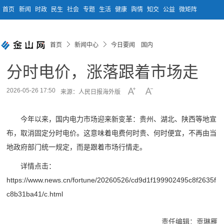
首页
新闻
时政
民生
社会
专题
生活
健康
舆情
知交
公益
微矩阵
首页
新闻中心
今日要闻 国内
分时电价，涨落跟着市场走
2026-05-26 17:50
来源：人民日报海外版
今年以来，国内电力市场迎来新变革：贵州、湖北、陕西等地宣
布，取消固定分时电价。这意味着电费何时贵、何时便宜，不再由当
地政府部门统一规定，而是跟着市场行情走。
详情点击：
https://www.news.cn/fortune/20260526/cd9d1f199902495c8f2635f
c8b31ba41/c.html
责任编辑：贡琳雁