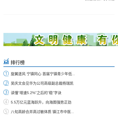
排行榜
旋翼逐风 宁镇同心 首届宁镇青少年低...
吴庆文会见华为公司高级副总裁杨瑞凯
读懂“增速5.2%”之后的“稳”字诀
5.5万亿元蓝海跃升，向海图强势正劲
八旬高龄合并高过敏体质 镇江市中医...