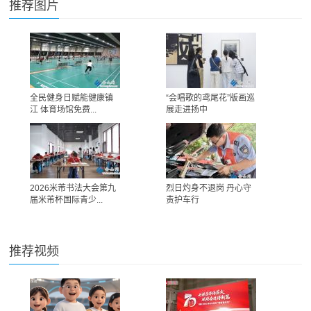
推荐图片
全民健身日赋能健康镇
“会唱歌的鸢尾花”版画巡
江 体育场馆免费...
展走进扬中
2026米芾书法大会第九
烈日灼身不退岗 丹心守
届米芾杯国际青少...
责护车行
推荐视频