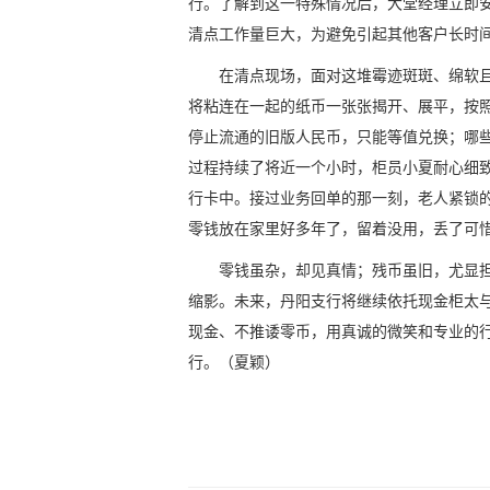
行。了解到这一特殊情况后，大堂经理立即
清点工作量巨大，为避免引起其他客户长时
在清点现场，面对这堆霉迹斑斑、绵软
将粘连在一起的纸币一张张揭开、展平，按
停止流通的旧版人民币，只能等值兑换；哪
过程持续了将近一个小时，柜员小夏耐心细致
行卡中。接过业务回单的那一刻，老人紧锁
零钱放在家里好多年了，留着没用，丢了可惜
零钱虽杂，却见真情；残币虽旧，尤显
缩影。未来，丹阳支行将继续依托现金柜太
现金、不推诿零币，用真诚的微笑和专业的
行。（夏颖）