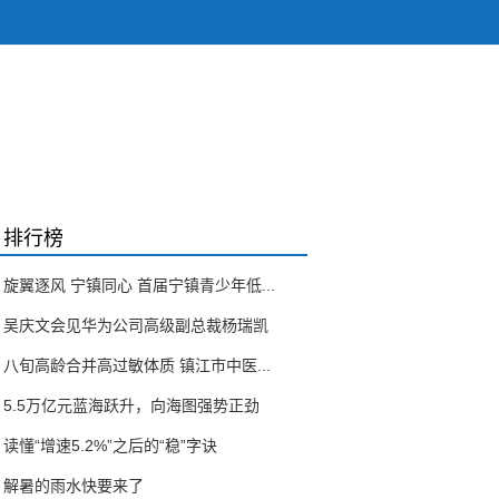
排行榜
旋翼逐风 宁镇同心 首届宁镇青少年低...
吴庆文会见华为公司高级副总裁杨瑞凯
八旬高龄合并高过敏体质 镇江市中医...
5.5万亿元蓝海跃升，向海图强势正劲
读懂“增速5.2%”之后的“稳”字诀
解暑的雨水快要来了