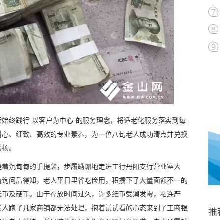
始终践行“以客户为中心”的服务理念，将适老化服务落实到每
耐心、细致、高效的专业素养，为一位八旬老人成功清点并兑换
赞扬。
提着沉甸甸的手提袋，步履蹒跚地走进工行丹阳支行营业室大
前询问后得知，老人平日里省吃俭用，积攒下了大量面额不一的
纸币及硬币。由于存放时间过久，许多纸币受潮发霉，粘连严
老人跑了几家商铺都无法处理，抱着试试看的心态来到了工商银
推