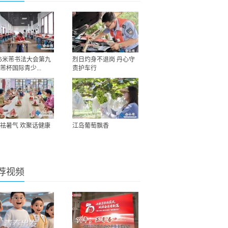
26米芾书法大会第九
烈日灼身不退岗 丹心守
芾杯国际青少...
责护车行
祛暑气 欢聚话健康
江岛葡萄飘香
荐视频