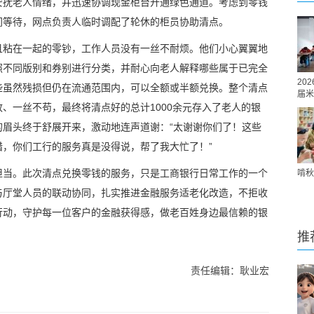
安抚老人情绪，并迅速协调现金柜台开通绿色通道。考虑到零钱
间等待，网点负责人临时调配了轮休的柜员协助清点。
且粘在一起的零钞，工作人员没有一丝不耐烦。他们小心翼翼地
照不同版别和券别进行分类，并耐心向老人解释哪些属于已完全
20
些虽然残损但仍在流通范围内，可以全额或半额兑换。整个清点
届米
、一丝不苟，最终将清点好的总计1000余元存入了老人的银
的眉头终于舒展开来，激动地连声道谢：“太谢谢你们了！这些
，你们工行的服务真是没得说，帮了我大忙了！”
担当。此次清点兑换零钱的服务，只是工商银行日常工作的一个
啃秋
与厅堂人员的联动协同，扎实推进金融服务适老化改造，不拒收
行动，守护每一位客户的金融获得感，做老百姓身边最信赖的银
推
责任编辑：耿业宏