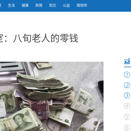
题
生活
健康
舆情
知交
公益
微矩阵
室：八旬老人的零钱