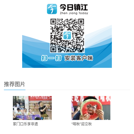
推荐图片
家门口乐享非遗
“啃秋”迎立秋