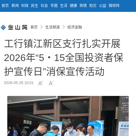
首页
新闻
时政
民生
社会
专题
生活
健康
舆情
知交
公益
微矩阵
首页
生活频道
经济金融
工行镇江新区支行扎实开展
2026年“5・15全国投资者保
护宣传日”消保宣传活动
2026-05-28 10:01