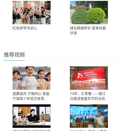
红色研学淬初心
绿化精细养护 夏季扮靓
环境
推荐视频
旋翼逐风 宁镇同心 首届
70年，正青春——镇江
宁镇青少年低空体育...
日报读者嘉年华的台前...