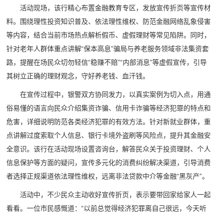
活动现场，该行精心布置金融教育专区，发放宣传折页等宣传材
料。围绕理性投资知识普及、依法理性维权、防范金融网络乱象侵害
等内容，结合当前市场热点解析假币、虚假理财等常见陷阱。同时，
针对老年人群体重点讲解“保本高息”骗局与养老服务领域非法集资套
路，提醒在场民众切勿轻信“稳赚不赔”“内部消息”等虚假宣传，引导
其树立正确的理财观念，守好养老钱、血汗钱。
在宣传过程中，银警双方协同发力，以真实案例为切入点，用通
俗易懂的语言向民众介绍集资诈骗、信用卡诈骗等经济犯罪的特点和
危害，详细说明防范各类经济犯罪的有效方法。针对新就业群体，重
点讲解过度索取个人信息、银行卡境外盗刷等风险点，提升其金融安
全意识。该行在活动现场设置咨询台，解答民众关于投资理财、个人
信息保护等方面的疑问，宣传多元化的消费纠纷解决渠道，引导消费
者选择正规渠道依法理性维权，远离非法贷款中介等金融“黑灰产”。
活动中，不少民众主动收好宣传折页，表示要带回家给家人一起
看看。一位市民感慨道：“以前总觉得经济犯罪离自己很远，今天听