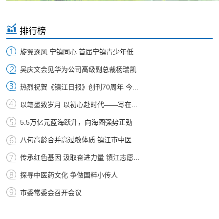
排行榜
旋翼逐风 宁镇同心 首届宁镇青少年低...
吴庆文会见华为公司高级副总裁杨瑞凯
热烈祝贺《镇江日报》创刊70周年 今...
以笔墨致岁月 以初心赴时代——写在...
5.5万亿元蓝海跃升，向海图强势正劲
八旬高龄合并高过敏体质 镇江市中医...
传承红色基因 汲取奋进力量 镇江志愿...
探寻中医药文化 争做国粹小传人
市委常委会召开会议