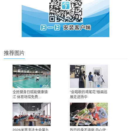
推荐图片
全民健身日赋能健康镇
“会唱歌的鸢尾花”版画巡
江 体育场馆免费...
展走进扬中
2026米芾书法大会第九
烈日灼身不退岗 丹心守