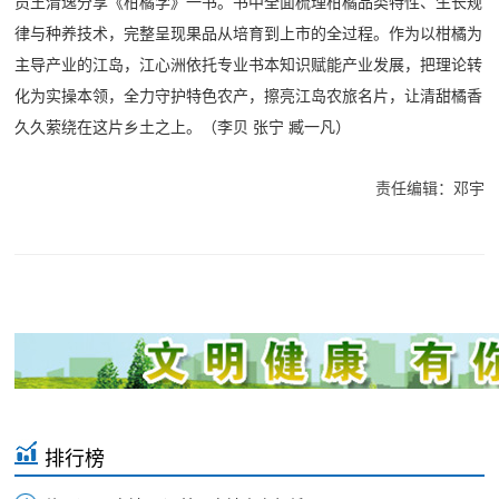
员王清逸分享《柑橘学》一书。书中全面梳理柑橘品类特性、生长规
律与种养技术，完整呈现果品从培育到上市的全过程。作为以柑橘为
主导产业的江岛，江心洲依托专业书本知识赋能产业发展，把理论转
化为实操本领，全力守护特色农产，擦亮江岛农旅名片，让清甜橘香
久久萦绕在这片乡土之上。
（李贝 张宁 臧一凡）
责任编辑：邓宇
排行榜