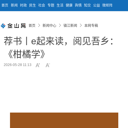
首页
新闻
时政
民生
社会
专题
生活
健康
舆情
知交
公益
微矩阵
首页
新闻中心
镇江新闻
本网专稿
荐书丨e起来读，阅见吾乡：
《柑橘学》
2026-05-28 11:13