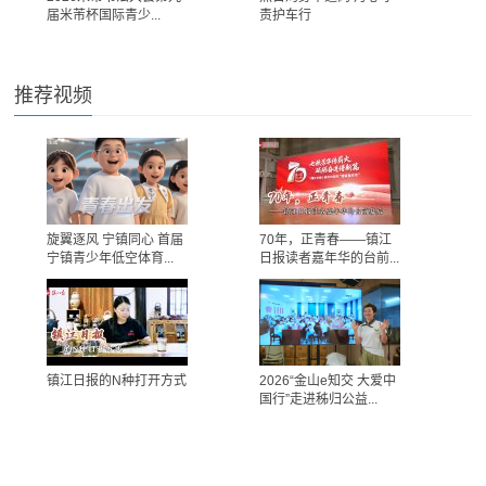
届米芾杯国际青少...
责护车行
推荐视频
旋翼逐风 宁镇同心 首届
70年，正青春——镇江
宁镇青少年低空体育...
日报读者嘉年华的台前...
镇江日报的N种打开方式
2026“金山e知交 大爱中
国行”走进秭归公益...