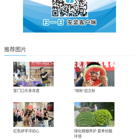
推荐图片
家门口乐享非遗
“啃秋”迎立秋
红色研学淬初心
绿化精细养护 夏季扮靓
环境