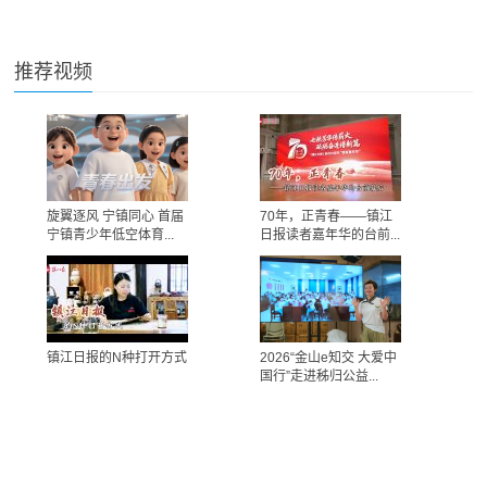
推荐视频
旋翼逐风 宁镇同心 首届
70年，正青春——镇江
宁镇青少年低空体育...
日报读者嘉年华的台前...
镇江日报的N种打开方式
2026“金山e知交 大爱中
国行”走进秭归公益...