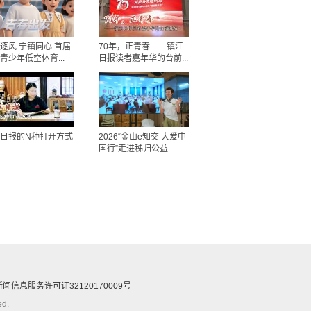
逐风 宁镇同心 首届
70年，正青春——镇江
青少年低空体育...
日报读者嘉年华的台前...
日报的N种打开方式
2026“金山e知交 大爱中
国行”走进秭归公益...
闻信息服务许可证32120170009号
d.