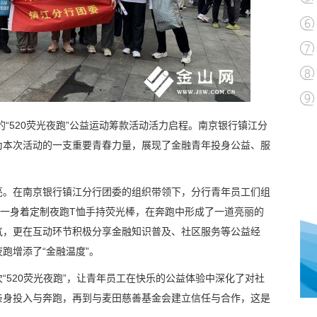
“520荧光夜跑”公益运动筹款活动活力启程。南京银行镇江分
为本次活动的一支重要青春力量，展现了金融青年投身公益、服
亮。在南京银行镇江分行团委的组织带领下，分行青年员工们组
统一身着定制夜跑T恤手持荧光棒，在奔跑中形成了一道亮丽的
气，更在互动环节积极分享金融知识普及、社区服务等公益经
跑增添了“金融温度”。
“520荧光夜跑”，让青年员工在快乐的公益体验中深化了对社
亲身投入与奔跑，再到与麦田慈善基金会建立信任与合作，这是