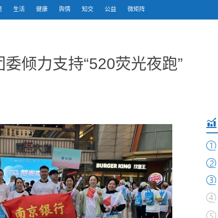
题
生活
健康
舆情
知交
公益
微矩阵
委倾力支持“520荧光夜跑”