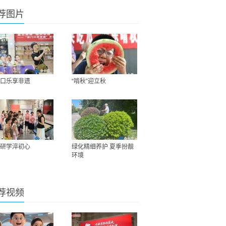
荐图片
口乐享非遗
“啃秋”迎立秋
研学淬初心
绿化精细养护 夏季扮靓
环境
荐视频