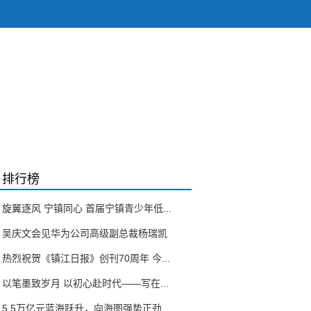
排行榜
旋翼逐风 宁镇同心 首届宁镇青少年低...
吴庆文会见华为公司高级副总裁杨瑞凯
热烈祝贺《镇江日报》创刊70周年 今...
以笔墨致岁月 以初心赴时代——写在...
5.5万亿元蓝海跃升，向海图强势正劲