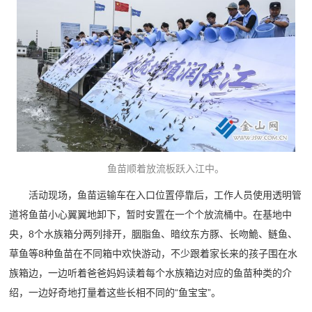
鱼苗顺着放流板跃入江中。
活动现场，鱼苗运输车在入口位置停靠后，工作人员使用透明管
道将鱼苗小心翼翼地卸下，暂时安置在一个个放流桶中。在基地中
央，8个水族箱分两列排开，胭脂鱼、暗纹东方豚、长吻鮠、鲢鱼、
草鱼等8种鱼苗在不同箱中欢快游动，不少跟着家长来的孩子围在水
族箱边，一边听着爸爸妈妈读着每个水族箱边对应的鱼苗种类的介
绍，一边好奇地打量着这些长相不同的“鱼宝宝”。