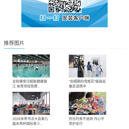
推荐图片
全民健身日赋能健康镇
“会唱歌的鸢尾花”版画巡
江 体育场馆免费...
展走进扬中
2026米芾书法大会第九
烈日灼身不退岗 丹心守
届米芾杯国际青少...
责护车行