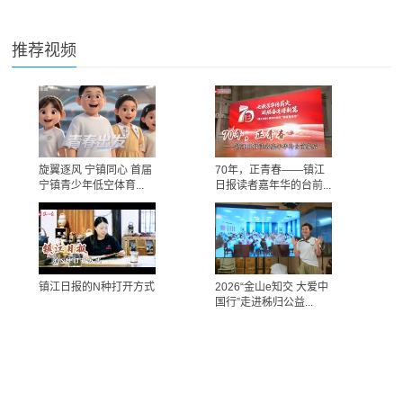
推荐视频
旋翼逐风 宁镇同心 首届
70年，正青春——镇江
宁镇青少年低空体育...
日报读者嘉年华的台前...
镇江日报的N种打开方式
2026“金山e知交 大爱中
国行”走进秭归公益...