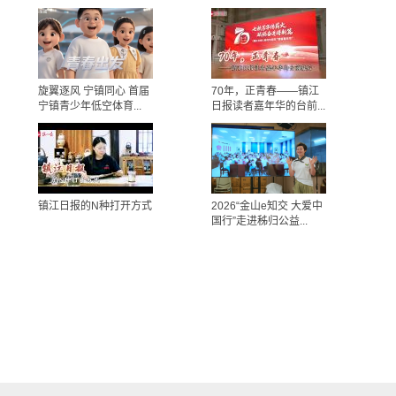
旋翼逐风 宁镇同心 首届
70年，正青春——镇江
宁镇青少年低空体育...
日报读者嘉年华的台前...
镇江日报的N种打开方式
2026“金山e知交 大爱中
国行”走进秭归公益...