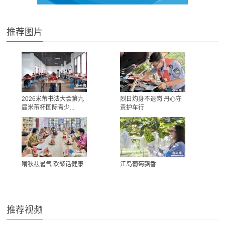
推荐图片
2026米芾书法大会第九
烈日灼身不退岗 丹心守
届米芾杯国际青少...
责护车行
啃秋祛暑气 欢聚话健康
江岛葡萄飘香
推荐视频