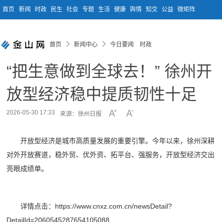
首页
新闻
时政
民生
社会
专题
生活
健康
舆情
知交
公益
微矩阵
首页
新闻中心
今日要闻 时政
“把生意做到全球去！” 徐州开
放型经济稳中提质韧性十足
2026-05-30 17:33
来源：徐州日报
开放型经济是城市高质量发展的重要引擎。今年以来，徐州深耕
对外开放赛道，稳外贸、优外资、拓平台、强服务，开放型经济交出
亮眼成绩单。
详情点击：https://www.cnxz.com.cn/newsDetail?
DetailId=2060545287654105088